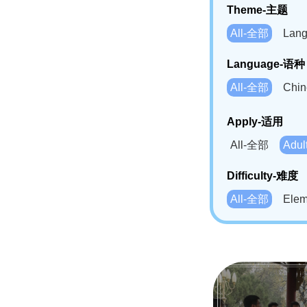
Theme-主题
All-全部
Lan
Language-语种
All-全部
Chi
German(DE)-
Apply-适用
Bahasa Mela
All-全部
Adu
Swahili(SW
Difficulty-难度
All-全部
Ele