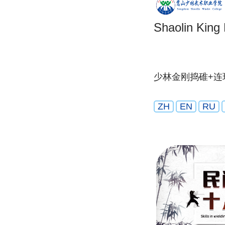
Shaolin King
少林金刚捣碓+连
ZH
EN
RU