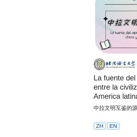
La fuente del
entre la civil
America latina
中拉文明互鉴的源
ZH
EN