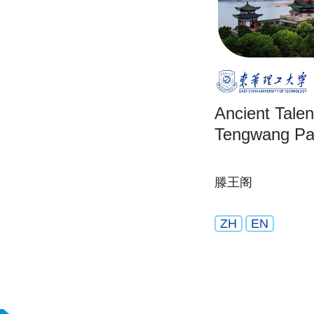
Ancient Talen
Tengwang Pav
滕王阁
ZH
EN