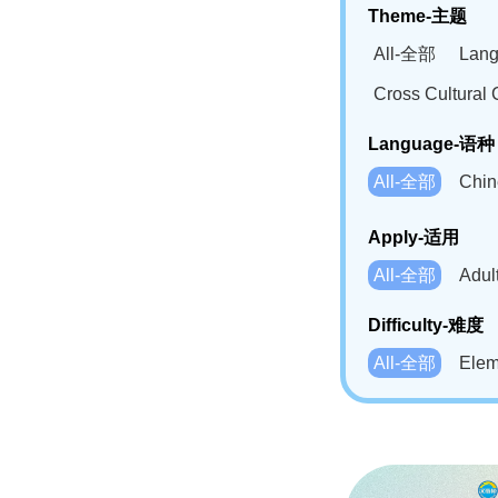
Theme-主题
All-全部
Lan
Cross Cultur
Language-语种
All-全部
Chi
German(DE)-
Apply-适用
Bahasa Mela
All-全部
Adu
Swahili(SW
Difficulty-难度
All-全部
Ele