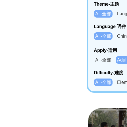
Theme-主题
All-全部
Lan
Language-语种
All-全部
Chi
German(DE)-
Apply-适用
Bahasa Mela
All-全部
Adu
Swahili(SW
Difficulty-难度
All-全部
Ele