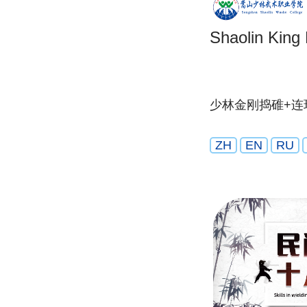
Shaolin King
少林金刚捣碓+连
ZH
EN
RU