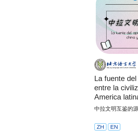
La fuente del
entre la civil
America latina
中拉文明互鉴的源
ZH
EN