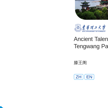
Ancient Talen
Tengwang Pav
滕王阁
ZH
EN