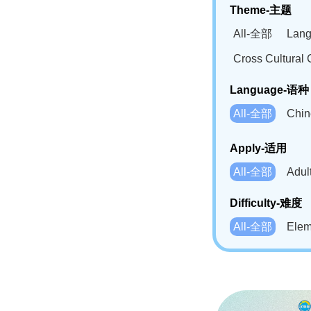
Theme-主题
All-全部
Lan
Cross Cultur
Language-语种
All-全部
Chi
German(DE)-
Apply-适用
Bahasa Mela
All-全部
Adu
Swahili(SW
Difficulty-难度
All-全部
Ele