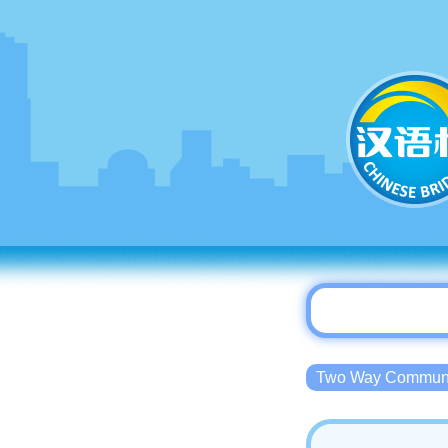
Two Way Commu