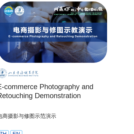
E-commerce Photography and
Retouching Demonstration
电商摄影与修图示范演示
ZH
EN