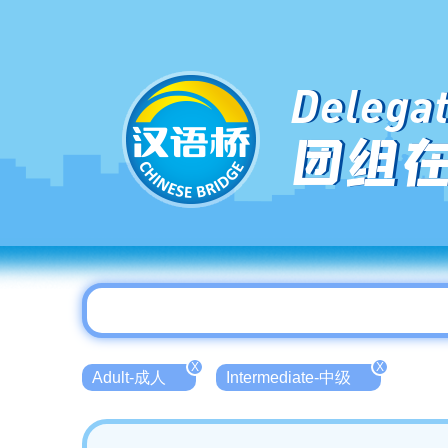
Delegat
团组
X
X
Adult-成人
Intermediate-中级