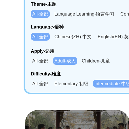
Theme-主题
All-全部
Language Learning-语言学习
Con
Language-语种
All-全部
Chinese(ZH)-中文
English(EN)-
German(DE)-德语
Portuguese(PT)-葡萄牙语
Apply-适用
Bahasa Melayu(MS)-马来语
Laotian(LO)-
All-全部
Adult-成人
Children-儿童
Swahili(SW)-斯瓦西里语
Kampuchea(KH)
Difficulty-难度
All-全部
Elementary-初级
Intermediate-中