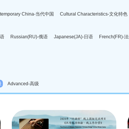
temporary China-当代中国
Cultural Characteristics-文化特色
英语
Russian(RU)-俄语
Japanese(JA)-日语
French(FR)-
Thai language(TH)-泰语
Arabic(AR)-阿拉伯语
Korean(
老挝语
Czech(CS)-捷克语
Hungarian(HU)-匈牙利语
Roman
-柬埔寨语
Mongolian(MN)-蒙古语
级
Advanced-高级