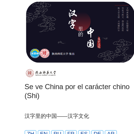
Se ve China por el carácter chino
(Shi)
汉字里的中国——汉字文化
ZH
EN
RU
FR
ES
DE
AR