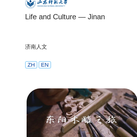
Life and Culture — Jinan
济南人文
ZH
EN