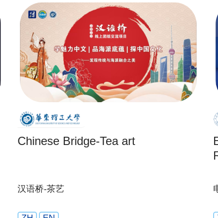
Chinese Bridge-Tea art
汉语桥-茶艺
ZH
EN