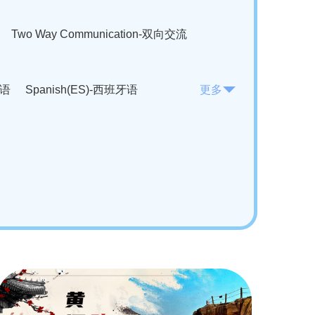
Two Way Communication-双向交流
法语
Spanish(ES)-西班牙语
更多
KO)-韩语
Vietnamese(VI)-越南语
ian(RO)-罗马尼亚语