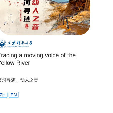
Tracing a moving voice of the
Yellow River
黄河寻迹，动人之音
ZH
EN