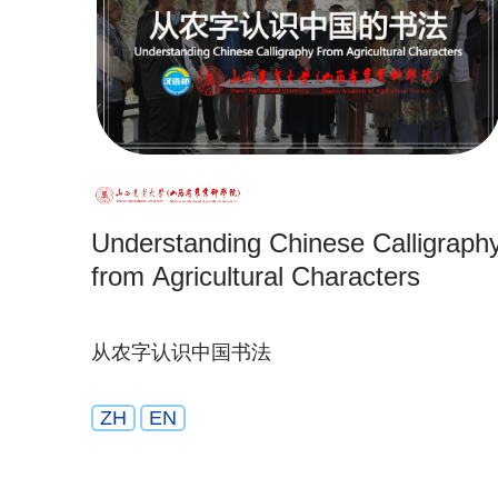
Understanding Chinese Calligraph
from Agricultural Characters
从农字认识中国书法
ZH
EN