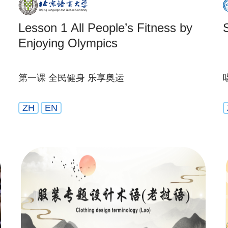
Lesson 1 All People’s Fitness by
Enjoying Olympics
第一课 全民健身 乐享奥运
ZH
EN