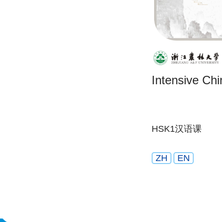
Intensive Ch
HSK1汉语课
ZH
EN