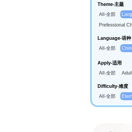
Theme-主题
All-全部
Lan
Prefessional
Language-语种
All-全部
Chi
German(DE)-
Apply-适用
Bahasa Mela
All-全部
Adu
Swahili(SW
Difficulty-难度
All-全部
Ele