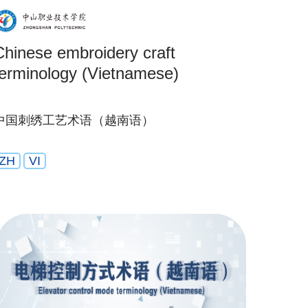
Chinese embroidery craft
terminology (Vietnamese)
中国刺绣工艺术语（越南语）
ZH
VI