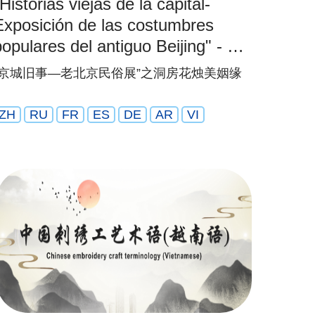
Historias viejas de la capital-
Exposición de las costumbres
populares del antiguo Beijing" - Un
hermoso matrimonio en la cámara
“京城旧事—老北京民俗展”之洞房花烛美姻缘
nupcial
ZH
RU
FR
ES
DE
AR
VI