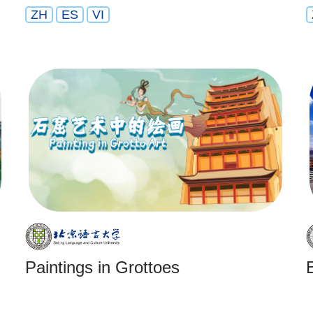
ZH
ES
VI
Paintings in Grottoes