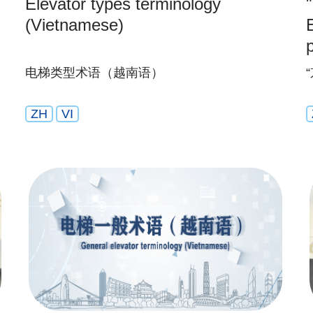
Elevator types terminology
"
(Vietnamese)
电梯类型术语（越南语）
ZH
VI