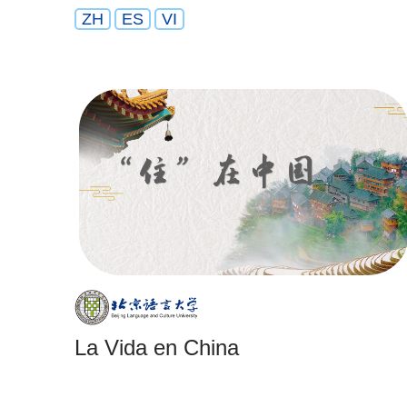
ZH
ES
VI
La Vida en China