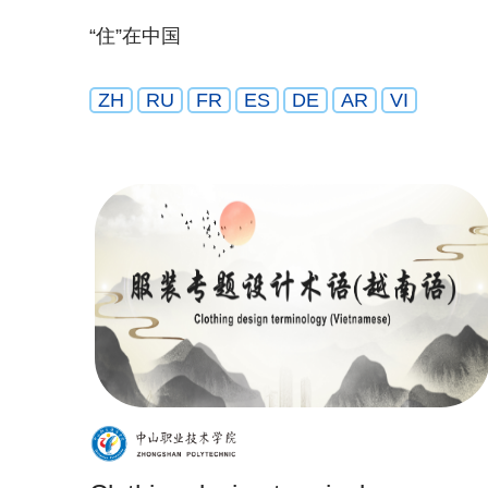
“住”在中国
ZH
RU
FR
ES
DE
AR
VI