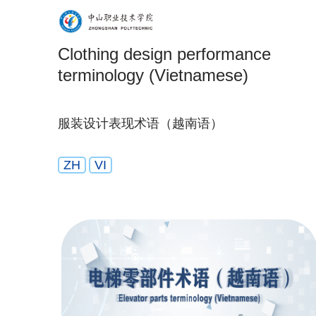
Clothing design performance
terminology (Vietnamese)
服装设计表现术语（越南语）
ZH
VI