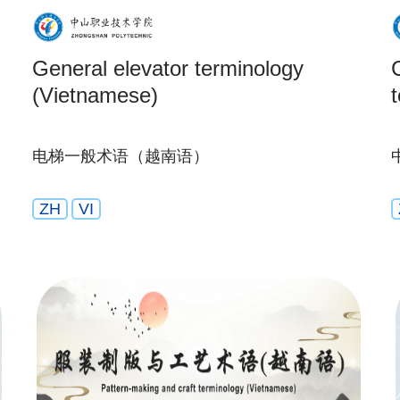
General elevator terminology
(Vietnamese)
电梯一般术语（越南语）
ZH
VI