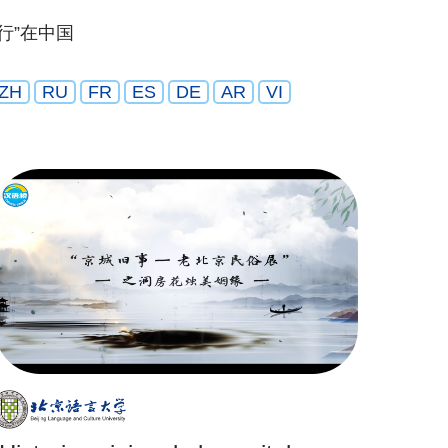
“行”在中国
ZH
RU
FR
ES
DE
AR
VI