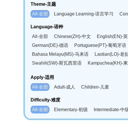
Theme-主题
All-全部
Language Learning-语言学习
Con
Language-语种
All-全部
Chinese(ZH)-中文
English(EN)-
German(DE)-德语
Portuguese(PT)-葡萄牙语
Bahasa Melayu(MS)-马来语
Laotian(LO)-
Swahili(SW)-斯瓦西里语
Kampuchea(KH)
Apply-适用
All-全部
Adult-成人
Children-儿童
Difficulty-难度
All-全部
Elementary-初级
Intermediate-中