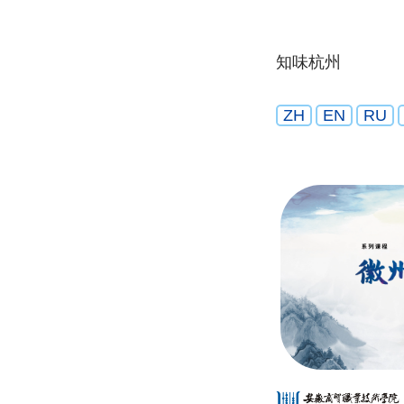
知味杭州
ZH
EN
RU