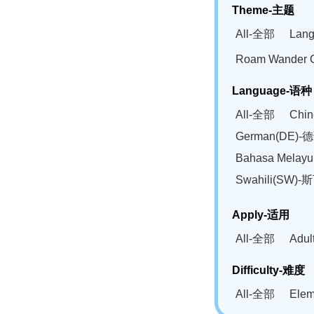
Theme-主题
All-全部
Lan
Roam Wander
Language-语种
All-全部
Chi
German(DE)-
Bahasa Mela
Swahili(SW
Apply-适用
All-全部
Adu
Difficulty-难度
All-全部
Ele