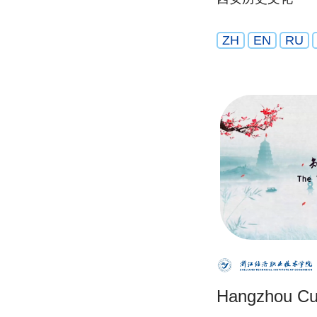
ZH
EN
RU
Hangzhou Cu