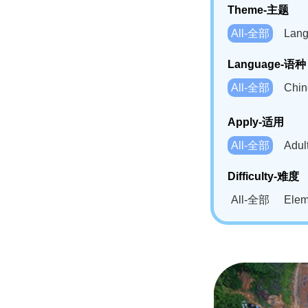
Theme-主题
All-全部
Lan
Language-语种
All-全部
Chi
German(DE)-
Apply-适用
Bahasa Mela
All-全部
Adu
Swahili(SW
Difficulty-难度
All-全部
Ele