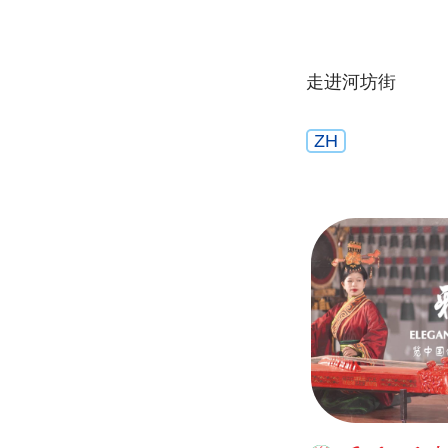
走进河坊街
ZH