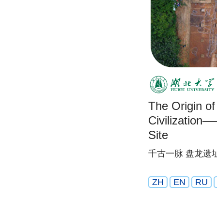
The Origin o
Civilizatio
Site
千古一脉 盘龙遗
ZH
EN
RU