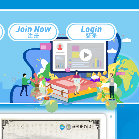
Join Now
Login
注 册
登 录