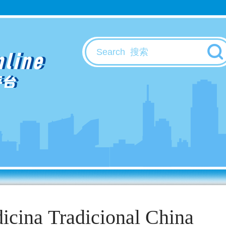
nline
平台
icina Tradicional China