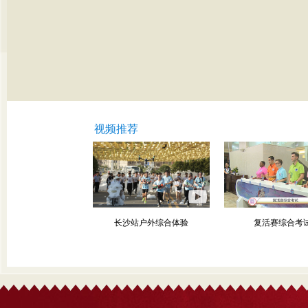
视频推荐
汉语桥世界大学生中文
长沙站户外综合体验
复活赛综合考
比赛总决赛