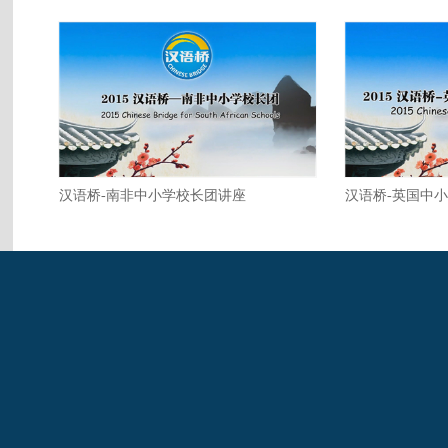
汉语桥-南非中小学校长团讲座
汉语桥-英国中