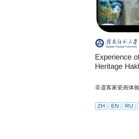
Experience of
Heritage Hakk
非遗客家瓷画体
ZH
EN
RU