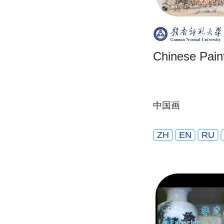
Chinese Pain
中国画
ZH
EN
RU