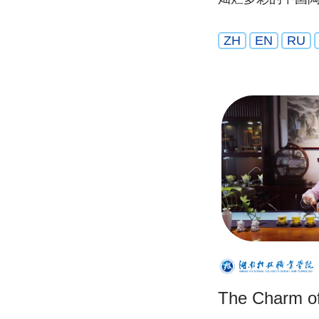
ZH
EN
RU
The Charm of