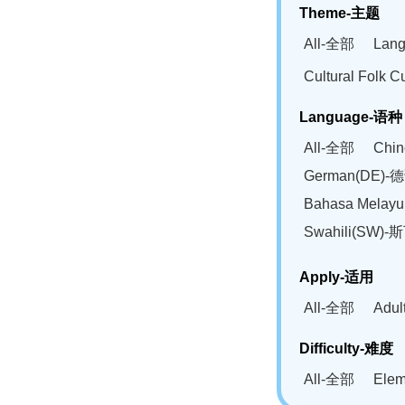
Theme-主题
All-全部
Lan
Cultural Fol
Language-语种
All-全部
Chi
German(DE)-
Bahasa Mela
Swahili(SW
Apply-适用
All-全部
Adu
Difficulty-难度
All-全部
Ele