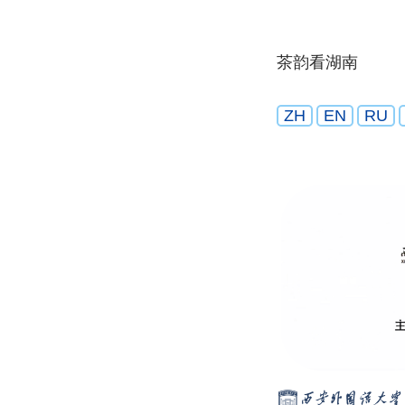
茶韵看湖南
ZH
EN
RU