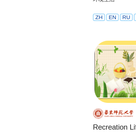
ZH
EN
RU
Recreation Li