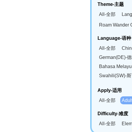
Theme-主题
All-全部
Lan
Roam Wander
Language-语种
All-全部
Chi
German(DE)-
Bahasa Mela
Swahili(SW
Apply-适用
All-全部
Adu
Difficulty-难度
All-全部
Ele