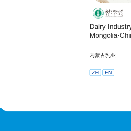
Dairy Industr
Mongolia·Chi
内蒙古乳业
ZH
EN