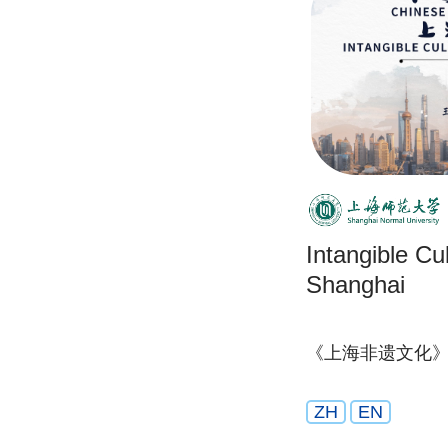
Intangible Cul
Shanghai
《上海非遗文化
ZH
EN