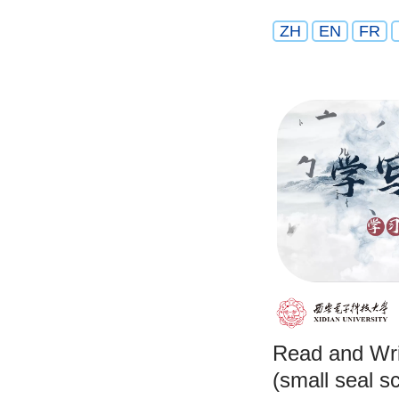
ZH
EN
FR
Read and Wri
(small seal sc