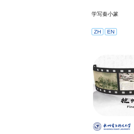
学写秦小篆
ZH
EN