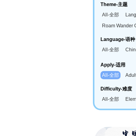
Theme-主题
All-全部
Lan
Roam Wander
Language-语种
All-全部
Chi
German(DE)-
Apply-适用
Bahasa Mela
All-全部
Adu
Swahili(SW
Difficulty-难度
All-全部
Ele