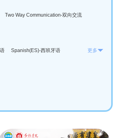
Two Way Communication-双向交流
法语
Spanish(ES)-西班牙语
更多
KO)-韩语
Vietnamese(VI)-越南语
ian(RO)-罗马尼亚语