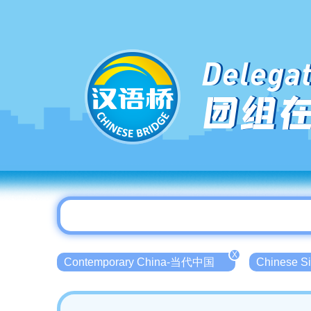
Delegat
团组
X
Contemporary China-当代中国
Chinese 