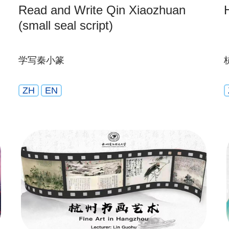
Read and Write Qin Xiaozhuan
(small seal script)
学写秦小篆
ZH
EN