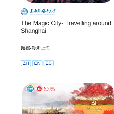
The Magic City- Travelling around
Shanghai
魔都-漫步上海
ZH
EN
ES