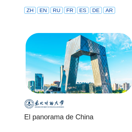
ZH
EN
RU
FR
ES
DE
AR
El panorama de China