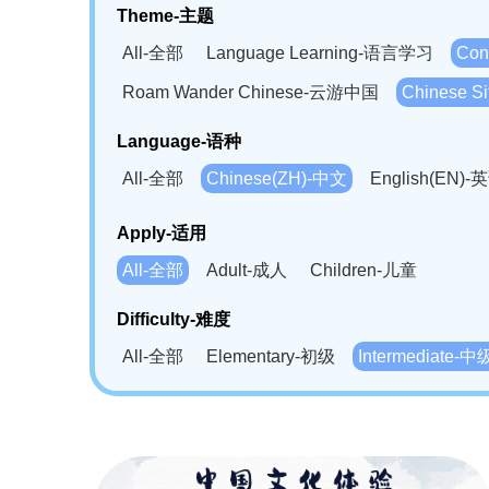
Theme-主题
All-全部
Language Learning-语言学习
Con
Roam Wander Chinese-云游中国
Chinese 
Language-语种
All-全部
Chinese(ZH)-中文
English(EN)-
German(DE)-德语
Portuguese(PT)-葡萄牙语
Apply-适用
Bahasa Melayu(MS)-马来语
Laotian(LO)-
All-全部
Adult-成人
Children-儿童
Swahili(SW)-斯瓦西里语
Kampuchea(KH)
Difficulty-难度
All-全部
Elementary-初级
Intermediate-中