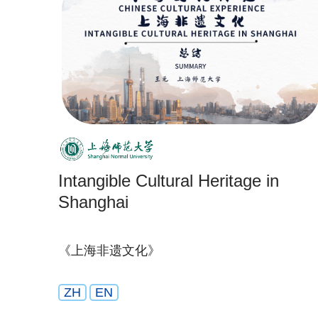
Intangible Cultural Heritage in
Shanghai
《上海非遗文化》
ZH
EN