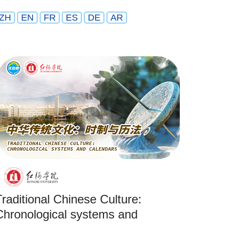
ZH
EN
FR
ES
DE
AR
Traditional Chinese Culture:
Chronological systems and