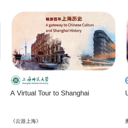
A Virtual Tour to Shanghai
《云游上海》