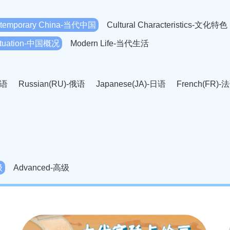
temporary China-当代中国
Cultural Characteristics-文化特色
Situation-中国概况
Modern Life-当代生活
英语
Russian(RU)-俄语
Japanese(JA)-日语
French(FR)-
Thai language(TH)-泰语
Arabic(AR)-阿拉伯语
Korean(
老挝语
Czech(CS)-捷克语
Hungarian(HU)-匈牙利语
Roman
-柬埔寨语
Mongolian(MN)-蒙古语
级
Advanced-高级