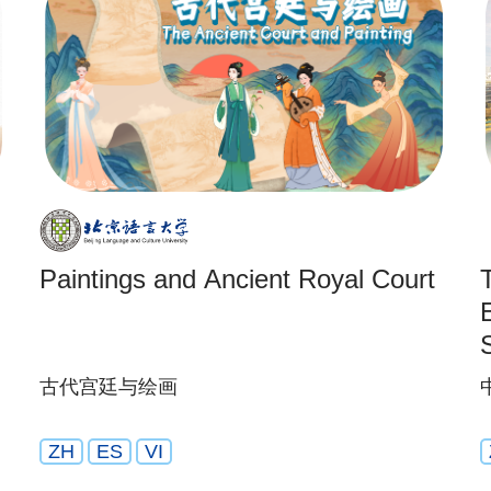
Paintings and Ancient Royal Court
古代宫廷与绘画
ZH
ES
VI