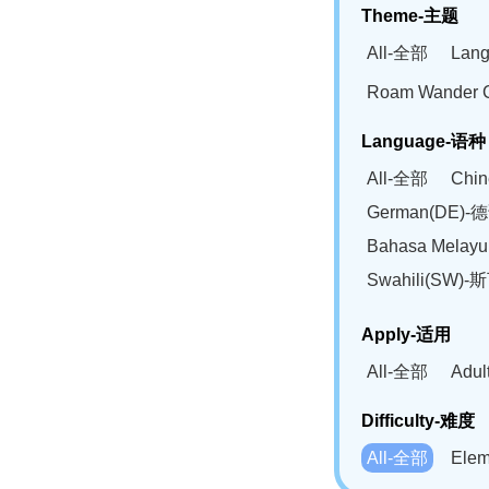
Theme-主题
All-全部
Lan
Roam Wander
Language-语种
All-全部
Chi
German(DE)-
Bahasa Mela
Swahili(SW
Apply-适用
All-全部
Adu
Difficulty-难度
All-全部
Ele