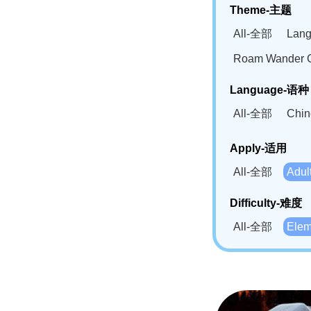
Theme-主题
All-全部
Lan
Roam Wander
Language-语种
All-全部
Chi
German(DE)-
Apply-适用
Bahasa Mela
All-全部
Adu
Swahili(SW
Difficulty-难度
All-全部
Ele