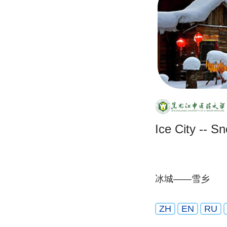
Ice City -- 
冰城——雪乡
ZH
EN
RU