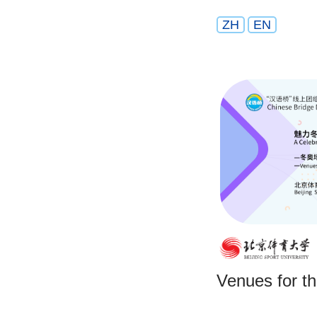
ZH
EN
Venues for t