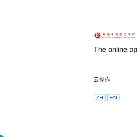
The online op
云操作
ZH
EN