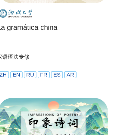
La gramática china
汉语语法专修
ZH
EN
RU
FR
ES
AR