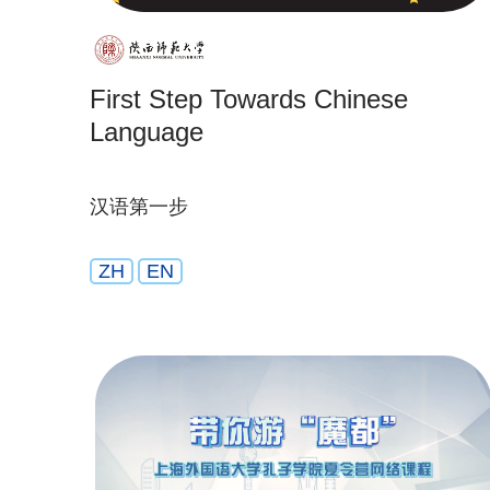
First Step Towards Chinese
Language
汉语第一步
ZH
EN