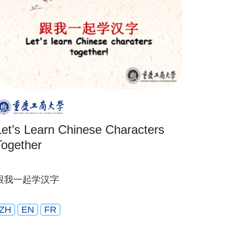
Let’s Learn Chinese Characters
Together
跟我一起学汉字
ZH
EN
FR