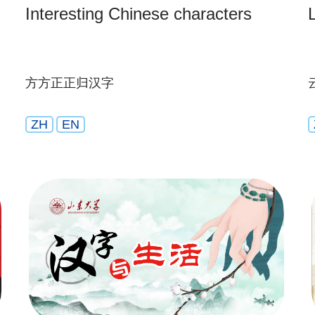
Interesting Chinese characters
方方正正归汉字
ZH
EN