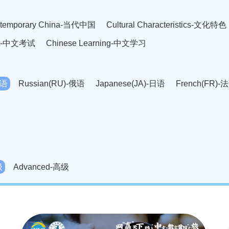
temporary China-当代中国
Cultural Characteristics-文化特色
est-中文考试
Chinese Learning-中文学习
英语
Russian(RU)-俄语
Japanese(JA)-日语
French(FR)-
Thai language(TH)-泰语
Arabic(AR)-阿拉伯语
Korean(
老挝语
Czech(CS)-捷克语
Hungarian(HU)-匈牙利语
Roman
-柬埔寨语
Mongolian(MN)-蒙古语
级
Advanced-高级