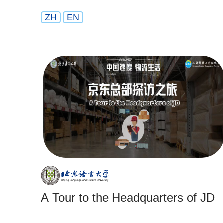
ZH
EN
A Tour to the Headquarters of JD