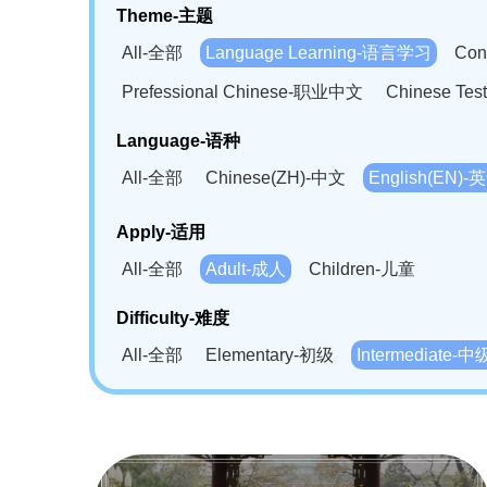
Theme-主题
All-全部
Language Learning-语言学习
Con
Prefessional Chinese-职业中文
Chinese T
Language-语种
All-全部
Chinese(ZH)-中文
English(EN)-
German(DE)-德语
Portuguese(PT)-葡萄牙语
Apply-适用
Bahasa Melayu(MS)-马来语
Laotian(LO)-
All-全部
Adult-成人
Children-儿童
Swahili(SW)-斯瓦西里语
Kampuchea(KH)
Difficulty-难度
All-全部
Elementary-初级
Intermediate-中