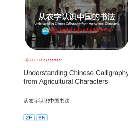
Understanding Chinese Calligraph
from Agricultural Characters
从农字认识中国书法
ZH
EN