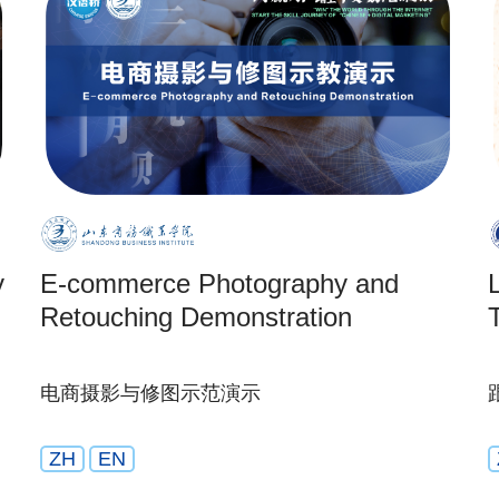
y
E-commerce Photography and
Retouching Demonstration
电商摄影与修图示范演示
ZH
EN