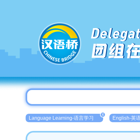
Delegat
团组
X
Language Learning-语言学习
English-英