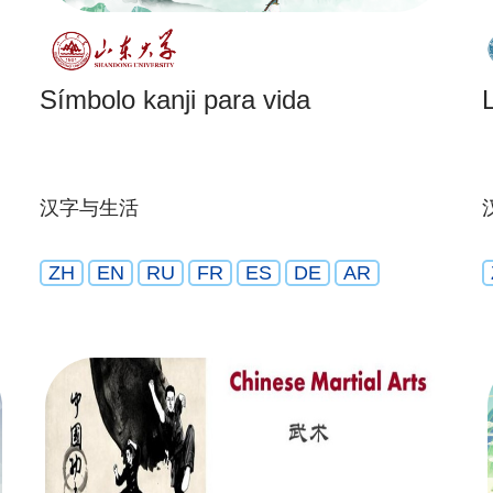
Símbolo kanji para vida
汉字与生活
ZH
EN
RU
FR
ES
DE
AR