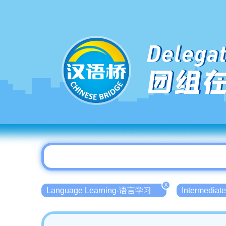
Delegat
团组
X
Language Learning-语言学习
Intermedia