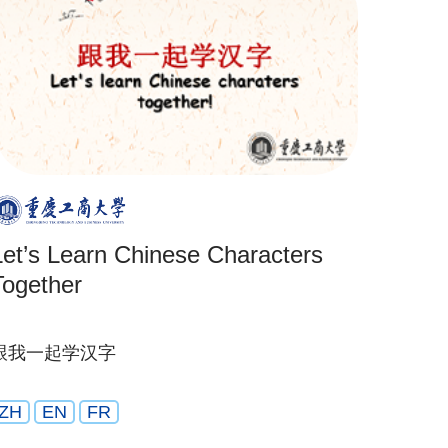
Let’s Learn Chinese Characters
Together
跟我一起学汉字
ZH
EN
FR