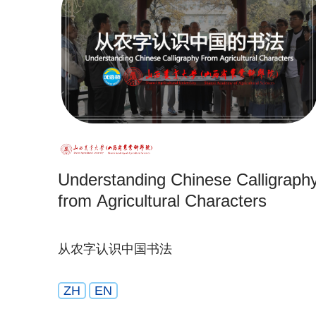
Understanding Chinese Calligraph
from Agricultural Characters
从农字认识中国书法
ZH
EN