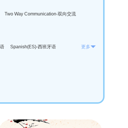
Two Way Communication-双向交流
法语
Spanish(ES)-西班牙语
更多
KO)-韩语
Vietnamese(VI)-越南语
ian(RO)-罗马尼亚语