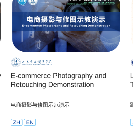
y
E-commerce Photography and
Retouching Demonstration
电商摄影与修图示范演示
ZH
EN