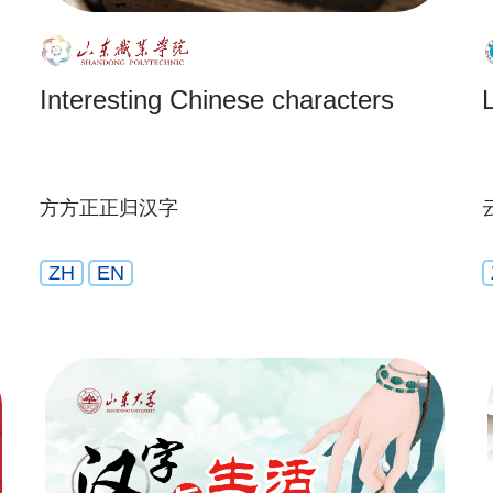
Interesting Chinese characters
方方正正归汉字
ZH
EN