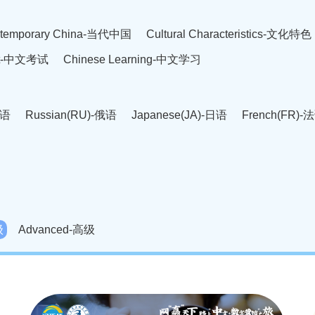
temporary China-当代中国
Cultural Characteristics-文化特色
est-中文考试
Chinese Learning-中文学习
英语
Russian(RU)-俄语
Japanese(JA)-日语
French(FR)-
Thai language(TH)-泰语
Arabic(AR)-阿拉伯语
Korean(
老挝语
Czech(CS)-捷克语
Hungarian(HU)-匈牙利语
Roman
-柬埔寨语
Mongolian(MN)-蒙古语
级
Advanced-高级