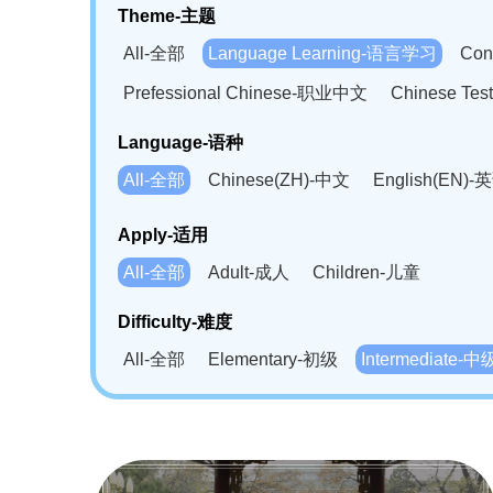
Theme-主题
All-全部
Language Learning-语言学习
Con
Prefessional Chinese-职业中文
Chinese T
Language-语种
All-全部
Chinese(ZH)-中文
English(EN)-
German(DE)-德语
Portuguese(PT)-葡萄牙语
Apply-适用
Bahasa Melayu(MS)-马来语
Laotian(LO)-
All-全部
Adult-成人
Children-儿童
Swahili(SW)-斯瓦西里语
Kampuchea(KH)
Difficulty-难度
All-全部
Elementary-初级
Intermediate-中