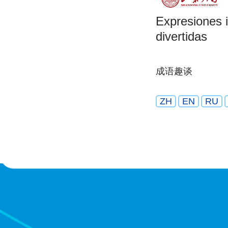
Expresiones 
divertidas
成语趣谈
ZH
EN
RU