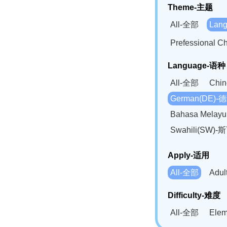
Theme-主题
All-全部
Lan
Prefessional
Language-语种
All-全部
Chi
German(DE)-
Bahasa Mela
Swahili(SW
Apply-适用
All-全部
Adu
Difficulty-难度
All-全部
Ele