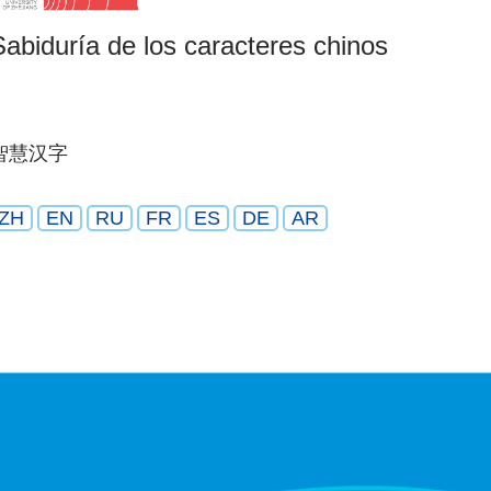
Sabiduría de los caracteres chinos
智慧汉字
ZH
EN
RU
FR
ES
DE
AR