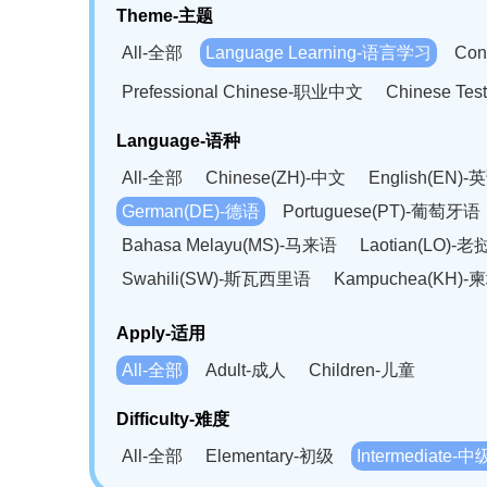
Theme-主题
All-全部
Language Learning-语言学习
Con
Prefessional Chinese-职业中文
Chinese T
Language-语种
All-全部
Chinese(ZH)-中文
English(EN)-
German(DE)-德语
Portuguese(PT)-葡萄牙语
Bahasa Melayu(MS)-马来语
Laotian(LO)-
Swahili(SW)-斯瓦西里语
Kampuchea(KH)
Apply-适用
All-全部
Adult-成人
Children-儿童
Difficulty-难度
All-全部
Elementary-初级
Intermediate-中