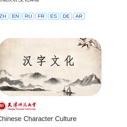
ZH
EN
RU
FR
ES
DE
AR
Chinese Character Culture