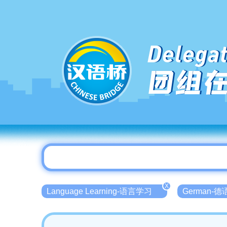
Delegat
团组
X
Language Learning-语言学习
German-德