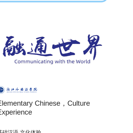
Elementary Chinese，Culture
Experience
基础汉语,文化体验