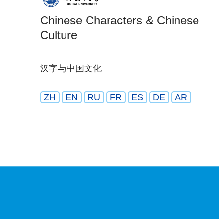
Chinese Characters & Chinese
Culture
汉字与中国文化
ZH
EN
RU
FR
ES
DE
AR