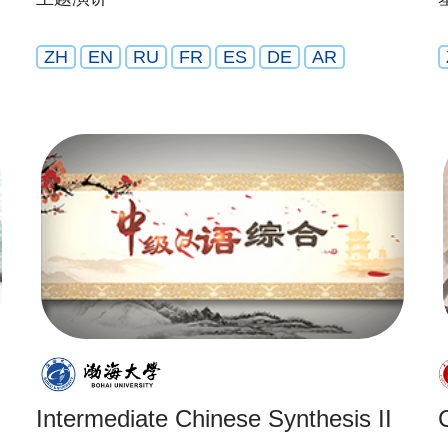
ZH
EN
RU
FR
ES
DE
AR
Intermediate Chinese Synthesis II