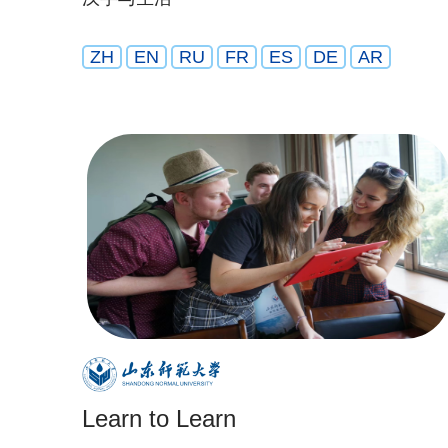
ZH
EN
RU
FR
ES
DE
AR
Learn to Learn