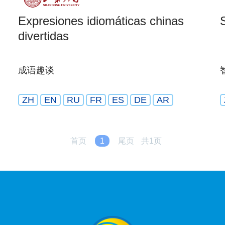
Expresiones idiomáticas chinas
divertidas
成语趣谈
ZH
EN
RU
FR
ES
DE
AR
首页
1
尾页
共1页