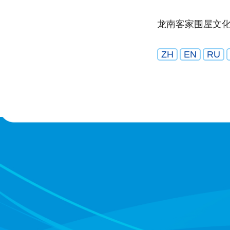
龙南客家围屋文
ZH
EN
RU