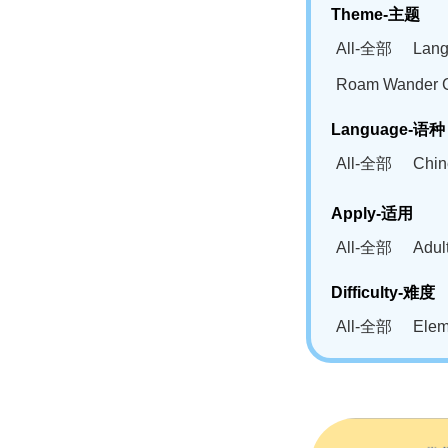
Theme-主题
All-全部
Lan
Roam Wander
Language-语种
All-全部
Chi
German(DE)-
Apply-适用
Bahasa Mela
All-全部
Adu
Swahili(SW
Difficulty-难度
All-全部
Ele