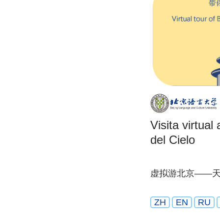
Visita virtua
del Cielo
虚拟游北京——
ZH
EN
RU