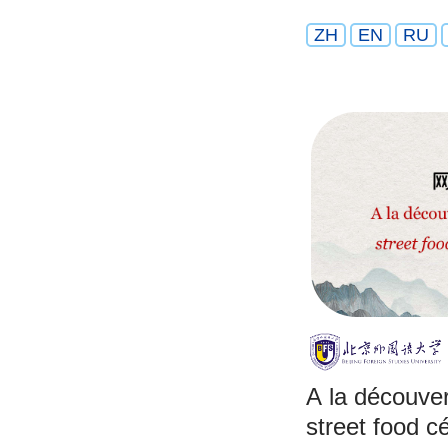
ZH
EN
RU
A la découver
street food c