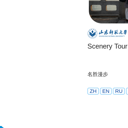
Scenery Tour
名胜漫步
ZH
EN
RU