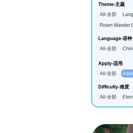
Theme-主题
All-全部
Lan
Roam Wander
Language-语种
All-全部
Chi
German(DE)-
Apply-适用
Bahasa Mela
All-全部
Adu
Swahili(SW
Difficulty-难度
All-全部
Ele