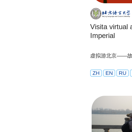
Visita virtual
Imperial
虚拟游北京——
ZH
EN
RU