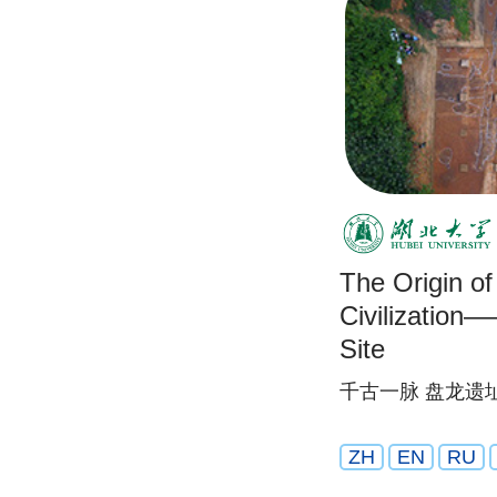
The Origin o
Civilizatio
Site
千古一脉 盘龙遗
ZH
EN
RU