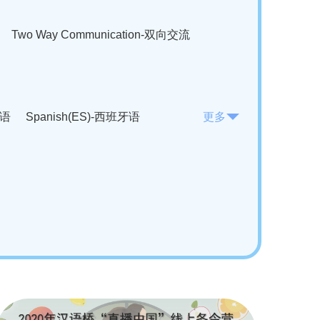
Two Way Communication-双向交流
法语
Spanish(ES)-西班牙语
更多
KO)-韩语
Vietnamese(VI)-越南语
ian(RO)-罗马尼亚语