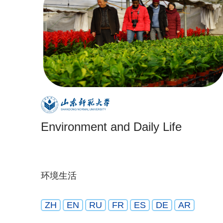
Environment and Daily Life
环境生活
ZH
EN
RU
FR
ES
DE
AR