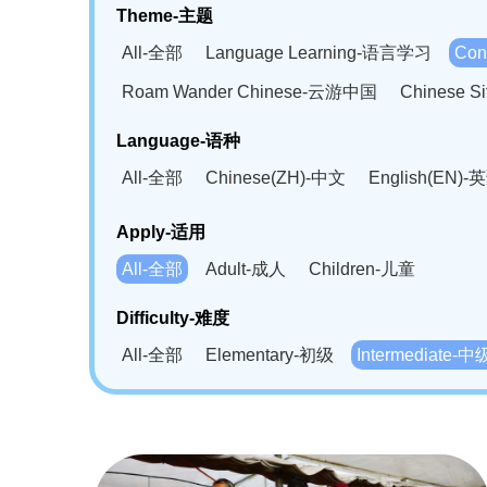
Theme-主题
All-全部
Language Learning-语言学习
Con
Roam Wander Chinese-云游中国
Chinese 
Language-语种
All-全部
Chinese(ZH)-中文
English(EN)-
German(DE)-德语
Portuguese(PT)-葡萄牙语
Apply-适用
Bahasa Melayu(MS)-马来语
Laotian(LO)-
All-全部
Adult-成人
Children-儿童
Swahili(SW)-斯瓦西里语
Kampuchea(KH)
Difficulty-难度
All-全部
Elementary-初级
Intermediate-中