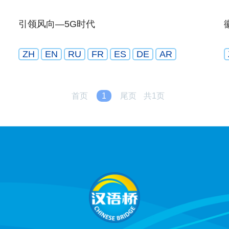
引领风向—5G时代
ZH
EN
RU
FR
ES
DE
AR
首页
1
尾页
共1页