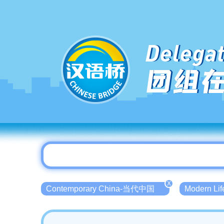
Delegat
团组
X
Contemporary China-当代中国
Modern L