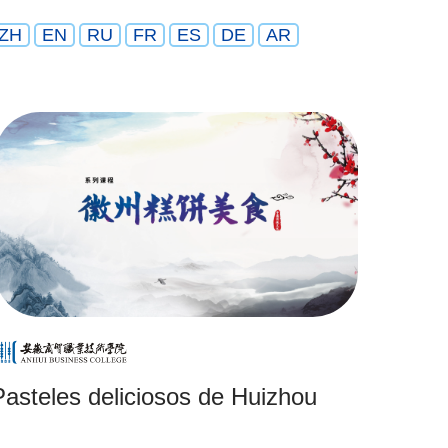
ZH
EN
RU
FR
ES
DE
AR
Pasteles deliciosos de Huizhou