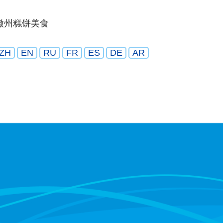
徽州糕饼美食
ZH
EN
RU
FR
ES
DE
AR