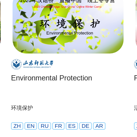
Environmental Protection
环境保护
ZH
EN
RU
FR
ES
DE
AR