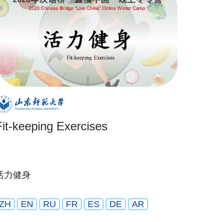
Fit-keeping Exercises
活力健身
ZH
EN
RU
FR
ES
DE
AR