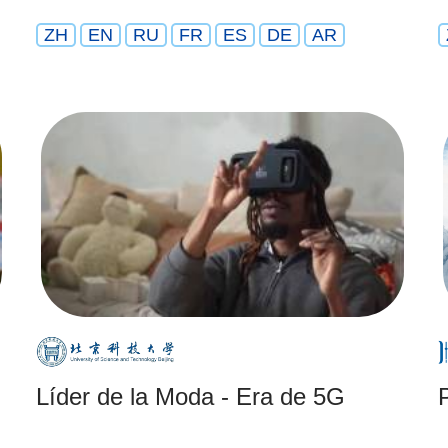
ZH
EN
RU
FR
ES
DE
AR
Líder de la Moda - Era de 5G