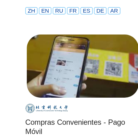
ZH
EN
RU
FR
ES
DE
AR
Compras Convenientes - Pago
Móvil