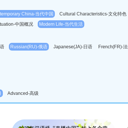
temporary China-当代中国
Cultural Characteristics-文化特色
Situation-中国概况
Modern Life-当代生活
英语
Russian(RU)-俄语
Japanese(JA)-日语
French(FR)-
Thai language(TH)-泰语
Arabic(AR)-阿拉伯语
Korean(
老挝语
Czech(CS)-捷克语
Hungarian(HU)-匈牙利语
Roman
-柬埔寨语
Mongolian(MN)-蒙古语
级
Advanced-高级