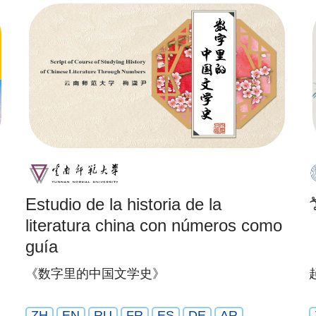
Estudio de la historia de la
literatura china con números como
guía
《数字里的中国文学史》
ZH
EN
RU
FR
ES
DE
AR