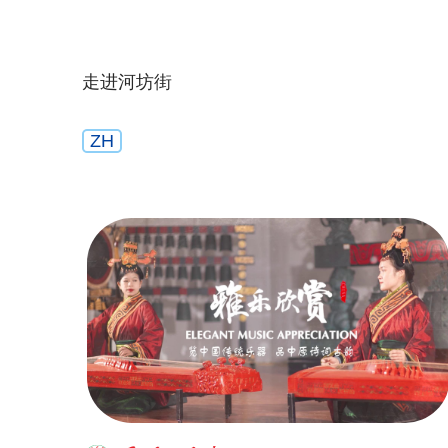
走进河坊街
ZH