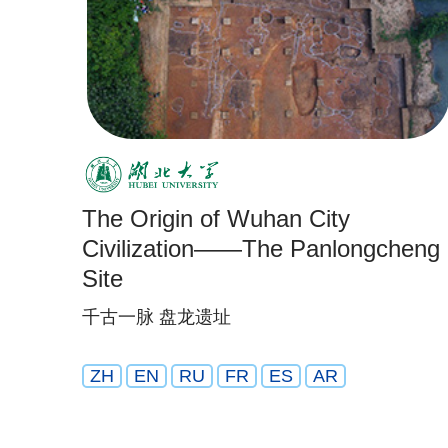
The Origin of Wuhan City
Civilization——The Panlongcheng
Site
千古一脉 盘龙遗址
ZH
EN
RU
FR
ES
AR