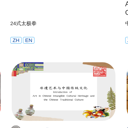
24式太极拳
ZH
EN