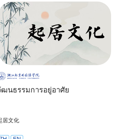
วัฒนธรรมการอยู่อาศัย
起居文化
ZH
EN