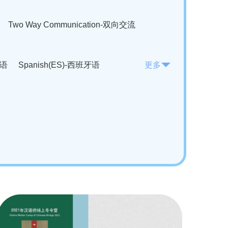
Two Way Communication-双向交流
法语
Spanish(ES)-西班牙语
更多
KO)-韩语
Vietnamese(VI)-越南语
ian(RO)-罗马尼亚语