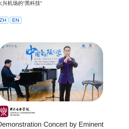
大兴机场的“黑科技”
ZH
EN
Demonstration Concert by Eminent