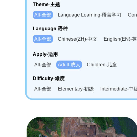
Theme-主题
All-全部
Language Learning-语言学习
Con
Language-语种
All-全部
Chinese(ZH)-中文
English(EN)-
German(DE)-德语
Portuguese(PT)-葡萄牙语
Apply-适用
Bahasa Melayu(MS)-马来语
Laotian(LO)-
All-全部
Adult-成人
Children-儿童
Swahili(SW)-斯瓦西里语
Kampuchea(KH)
Difficulty-难度
All-全部
Elementary-初级
Intermediate-中