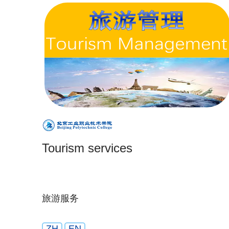
Tourism services
旅游服务
ZH
EN