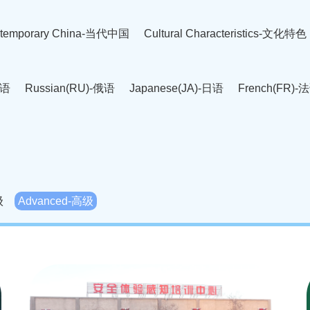
temporary China-当代中国
Cultural Characteristics-文化特色
英语
Russian(RU)-俄语
Japanese(JA)-日语
French(FR)-
Thai language(TH)-泰语
Arabic(AR)-阿拉伯语
Korean(
老挝语
Czech(CS)-捷克语
Hungarian(HU)-匈牙利语
Roman
-柬埔寨语
Mongolian(MN)-蒙古语
级
Advanced-高级