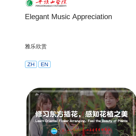
Elegant Music Appreciation
雅乐欣赏
ZH
EN