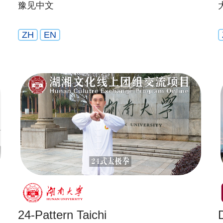
豫见中文
ZH
EN
24-Pattern Taichi