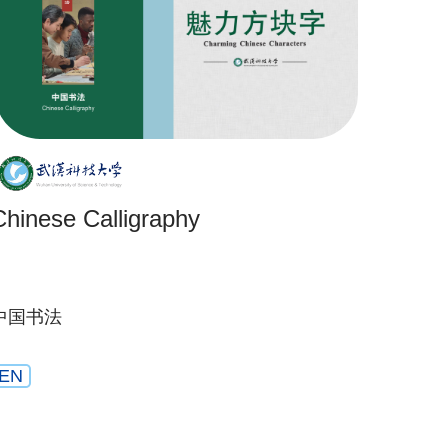
Chinese Calligraphy
中国书法
EN