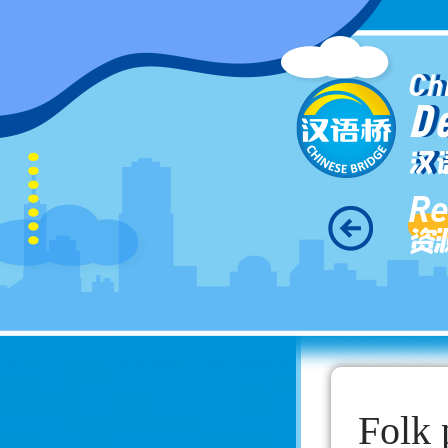
Ch
D
汉
Re
资
Folk 