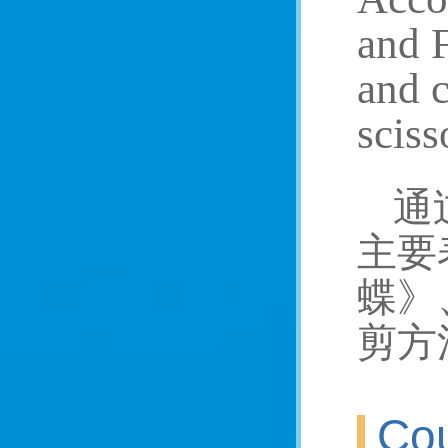
and F
and c
sciss
通
主要
蝶》
剪方
Cou