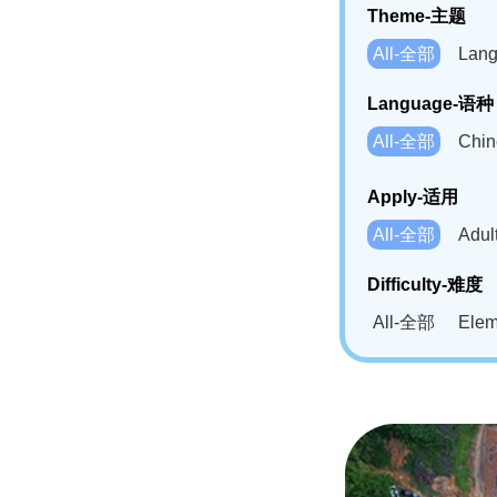
Theme-主题
All-全部
Lan
Language-语种
All-全部
Chi
German(DE)-
Apply-适用
Bahasa Mela
All-全部
Adu
Swahili(SW
Difficulty-难度
All-全部
Ele