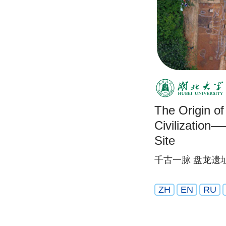
The Origin o
Civilizatio
Site
千古一脉 盘龙遗
ZH
EN
RU