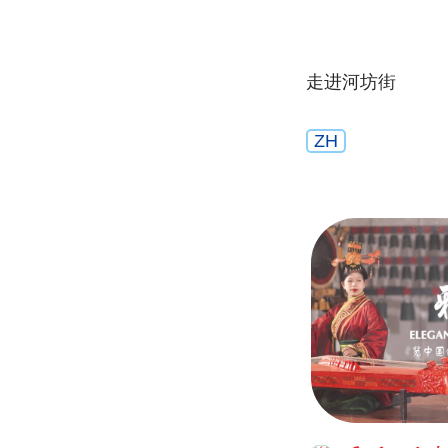
走进河坊街
ZH