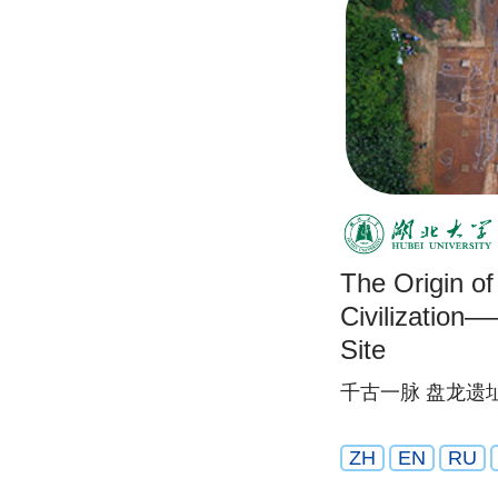
The Origin o
Civilizatio
Site
千古一脉 盘龙遗
ZH
EN
RU