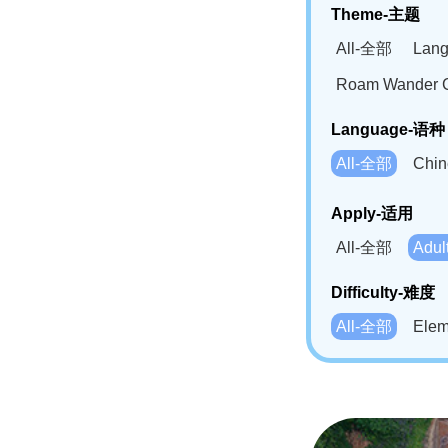
Theme-主题
All-全部
Lan
Roam Wander
Language-语种
All-全部
Chi
German(DE)-
Apply-适用
Bahasa Mela
All-全部
Adu
Swahili(SW
Difficulty-难度
All-全部
Ele