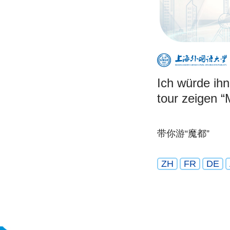
Ich würde ihn
tour zeigen 
带你游“魔都”
ZH
FR
DE