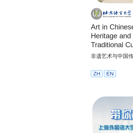
Art in Chines
Heritage and
Traditional Cu
非遗艺术与中国
ZH
EN