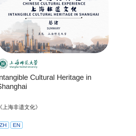
Intangible Cultural Heritage in
Shanghai
《上海非遗文化》
ZH
EN