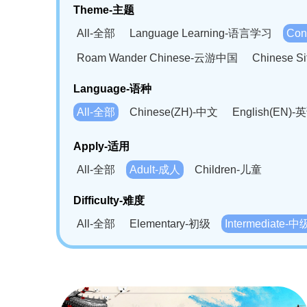
Theme-主题
All-全部
Language Learning-语言学习
Con
Roam Wander Chinese-云游中国
Chinese 
Language-语种
All-全部
Chinese(ZH)-中文
English(EN)-
German(DE)-德语
Portuguese(PT)-葡萄牙语
Apply-适用
Bahasa Melayu(MS)-马来语
Laotian(LO)-
All-全部
Adult-成人
Children-儿童
Swahili(SW)-斯瓦西里语
Kampuchea(KH)
Difficulty-难度
All-全部
Elementary-初级
Intermediate-中