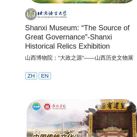
Shanxi Museum: “The Source of
Great Governance”-Shanxi
Historical Relics Exhibition
山西博物院：“大政之源”——山西历史文物展
ZH
EN