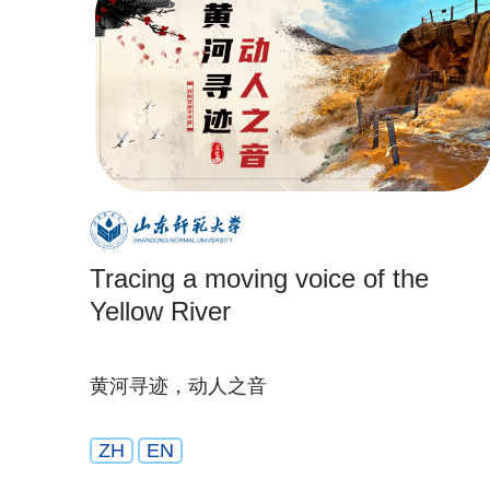
Tracing a moving voice of the
Yellow River
黄河寻迹，动人之音
ZH
EN