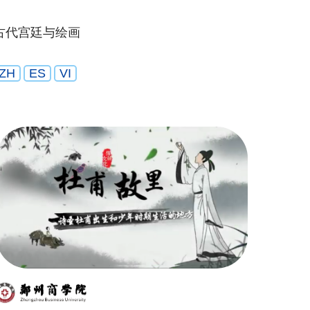
古代宫廷与绘画
ZH
ES
VI