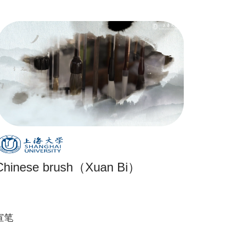
Chinese brush（Xuan Bi）
宣笔