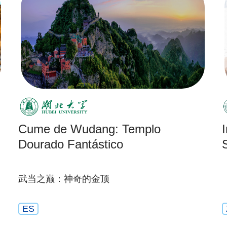
Cume de Wudang: Templo
Dourado Fantástico
武当之巅：神奇的金顶
ES