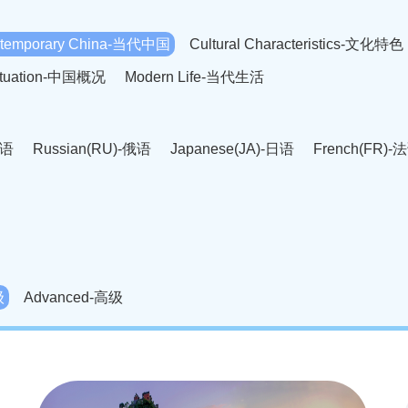
temporary China-当代中国
Cultural Characteristics-文化特色
Situation-中国概况
Modern Life-当代生活
英语
Russian(RU)-俄语
Japanese(JA)-日语
French(FR)-
Thai language(TH)-泰语
Arabic(AR)-阿拉伯语
Korean(
老挝语
Czech(CS)-捷克语
Hungarian(HU)-匈牙利语
Roman
-柬埔寨语
Mongolian(MN)-蒙古语
级
Advanced-高级