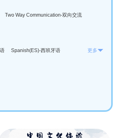
Two Way Communication-双向交流
法语
Spanish(ES)-西班牙语
更多
KO)-韩语
Vietnamese(VI)-越南语
ian(RO)-罗马尼亚语