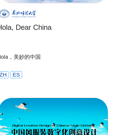
Hola, Dear China
Hola，美妙的中国
ZH
ES