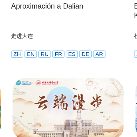
Aproximación a Dalian
走进大连
ZH
EN
RU
FR
ES
DE
AR