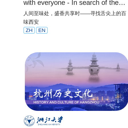
with everyone - In search of the
best flavor in Xi’an
人间至味处，盛香共享时——寻找舌尖上的百
味西安
ZH
EN