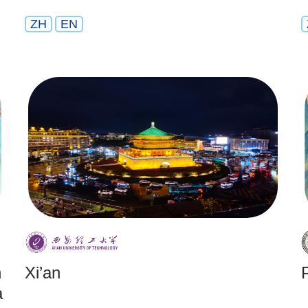
ZH
EN
n
Xi’an
a