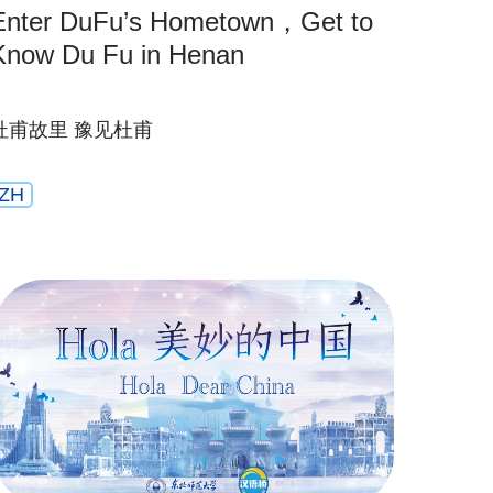
Enter DuFu’s Hometown，Get to
Know Du Fu in Henan
杜甫故里 豫见杜甫
ZH