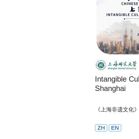
Intangible Cul
Shanghai
《上海非遗文化
ZH
EN