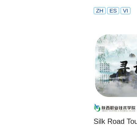
ZH
ES
VI
Silk Road Tou