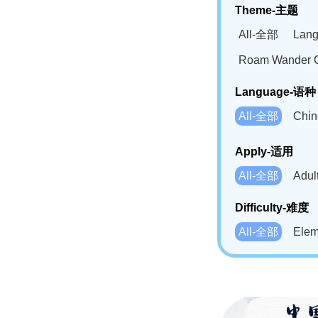
Theme-主题
All-全部
Lan
Roam Wander
Language-语种
All-全部
Chi
German(DE)-
Apply-适用
Bahasa Mela
All-全部
Adu
Swahili(SW
Difficulty-难度
All-全部
Ele