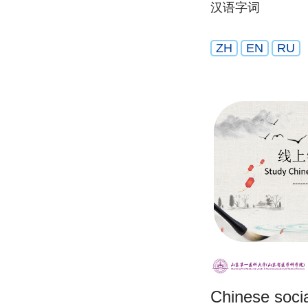
汉语字词
ZH
EN
RU
Chinese socia