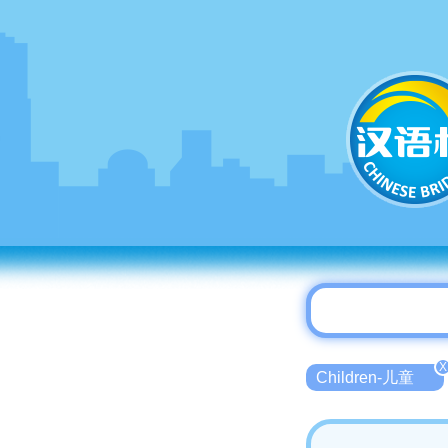
X
Children-儿童