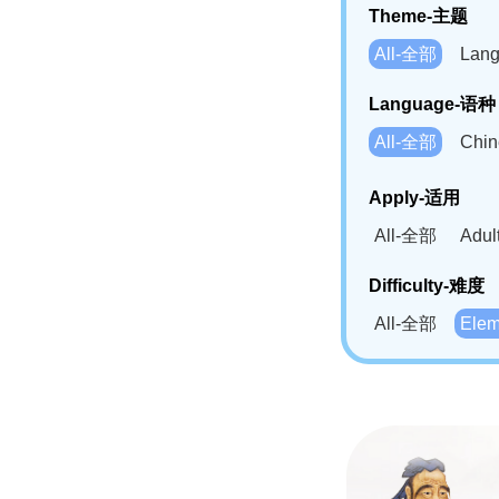
Theme-主题
All-全部
Lan
Language-语种
All-全部
Chi
German(DE)-
Apply-适用
Bahasa Mela
All-全部
Adu
Swahili(SW
Difficulty-难度
All-全部
Ele