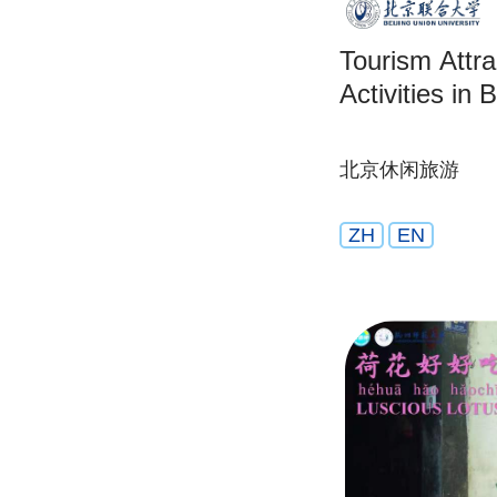
Tourism Attra
Activities in B
北京休闲旅游
ZH
EN