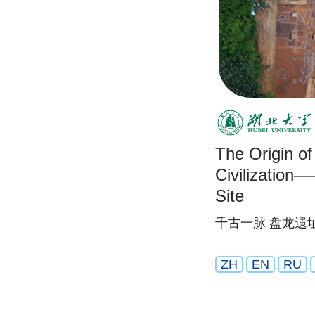
The Origin o
Civilizatio
Site
千古一脉 盘龙遗
ZH
EN
RU