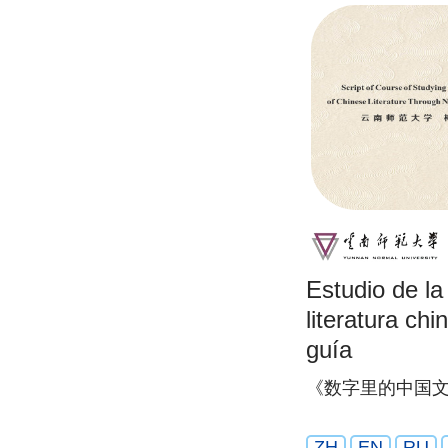
Estudio de la 
literatura c
guía
《数字里的中国
ZH
EN
RU