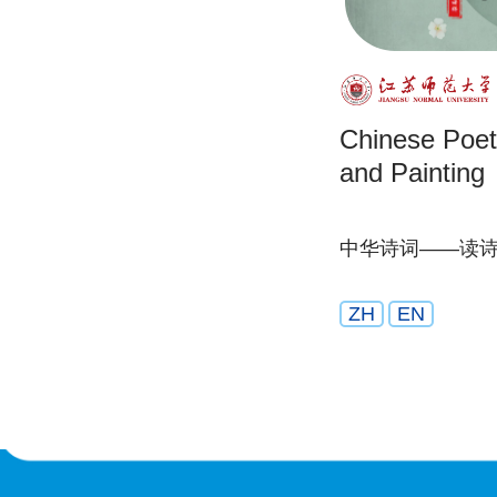
Chinese Poet
and Painting
中华诗词——读
ZH
EN