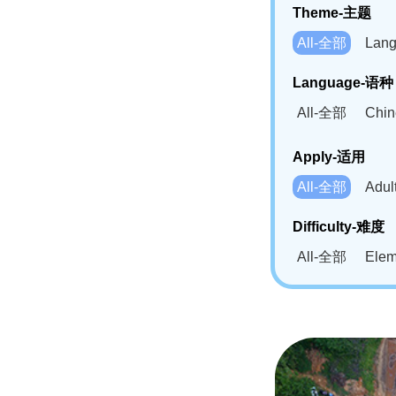
Theme-主题
All-全部
Lan
Language-语种
All-全部
Chi
German(DE)-
Apply-适用
Bahasa Mela
All-全部
Adu
Swahili(SW
Difficulty-难度
All-全部
Ele