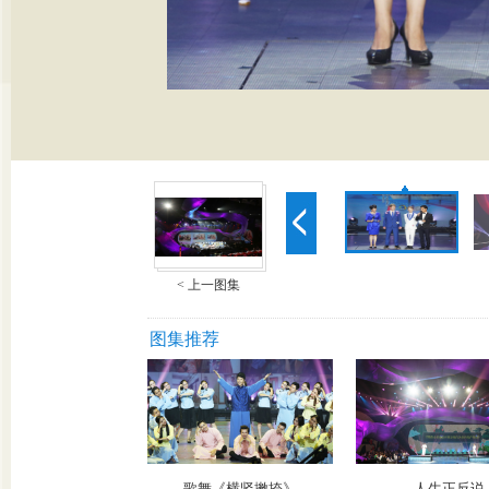
< 上一图集
图集推荐
180秒终极对决
歌舞《横竖撇捺》
人生正反说