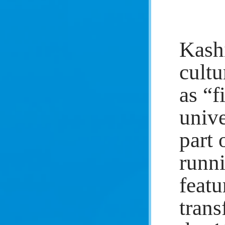
Kashi
cultu
as “f
unive
part 
runni
featu
trans