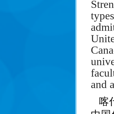
Stren
types
admit
Unit
Cana
unive
facul
and a
喀