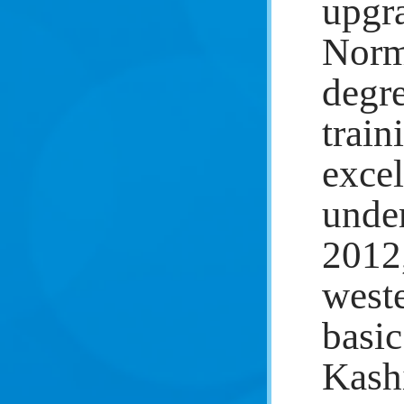
upgr
Norma
degre
train
excel
under
2012,
weste
basic
Kashi