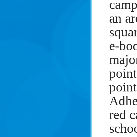
camp
an ar
squar
e-boo
major
point
point
Adher
red c
scho