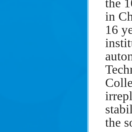
the 1
in Ch
16 ye
insti
auton
Techn
Colle
irrep
stabi
the s