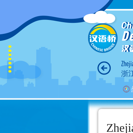
Ch
D
汉
Zheji
浙
Zheji