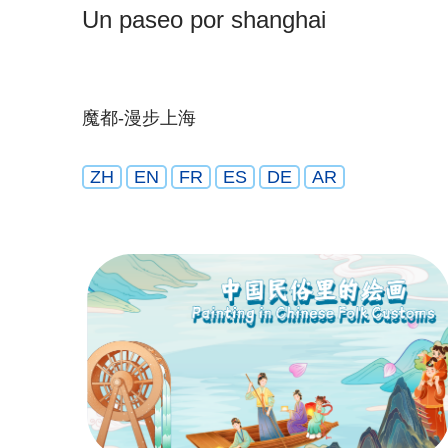
Un paseo por shanghai
魔都-漫步上海
ZH
EN
FR
ES
DE
AR