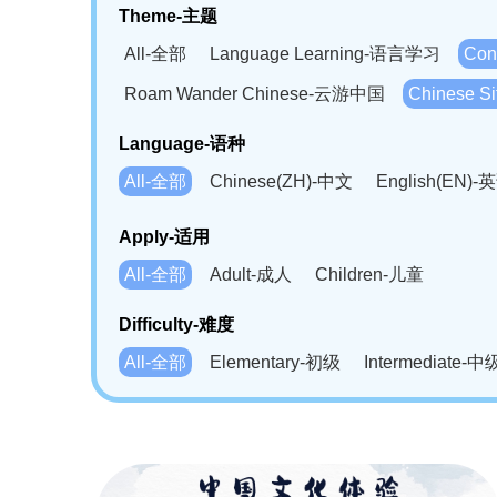
Theme-主题
All-全部
Language Learning-语言学习
Con
Roam Wander Chinese-云游中国
Chinese 
Language-语种
All-全部
Chinese(ZH)-中文
English(EN)-
German(DE)-德语
Portuguese(PT)-葡萄牙语
Apply-适用
Bahasa Melayu(MS)-马来语
Laotian(LO)-
All-全部
Adult-成人
Children-儿童
Swahili(SW)-斯瓦西里语
Kampuchea(KH)
Difficulty-难度
All-全部
Elementary-初级
Intermediate-中