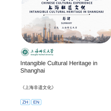
Intangible Cultural Heritage in
Shanghai
《上海非遗文化》
ZH
EN