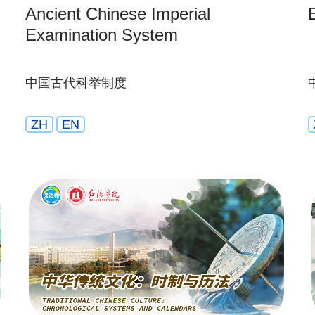
Ancient Chinese Imperial
Examination System
中国古代科举制度
ZH
EN