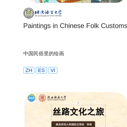
Paintings in Chinese Folk Custom
中国民俗里的绘画
ZH
ES
VI