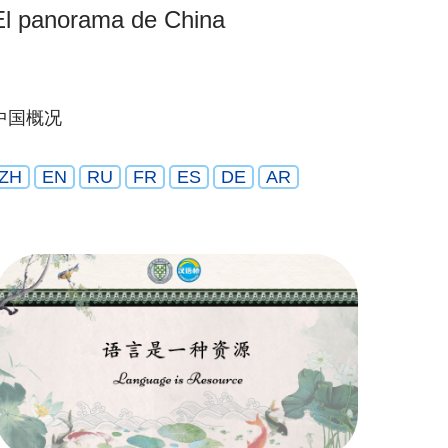
El panorama de China
中国概况
ZH
EN
RU
FR
ES
DE
AR