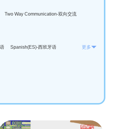
Two Way Communication-双向交流
法语
Spanish(ES)-西班牙语
更多
KO)-韩语
Vietnamese(VI)-越南语
ian(RO)-罗马尼亚语