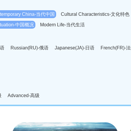
temporary China-当代中国
Cultural Characteristics-文化特色
Situation-中国概况
Modern Life-当代生活
英语
Russian(RU)-俄语
Japanese(JA)-日语
French(FR)-
Thai language(TH)-泰语
Arabic(AR)-阿拉伯语
Korean(
老挝语
Czech(CS)-捷克语
Hungarian(HU)-匈牙利语
Roman
-柬埔寨语
Mongolian(MN)-蒙古语
级
Advanced-高级