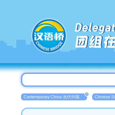
Delegat
团组
X
Contemporary China-当代中国
Chinese 