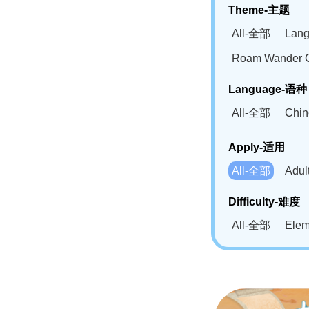
Theme-主题
All-全部
Lan
Roam Wander
Language-语种
All-全部
Chi
German(DE)-
Apply-适用
Bahasa Mela
All-全部
Adu
Swahili(SW
Difficulty-难度
All-全部
Ele