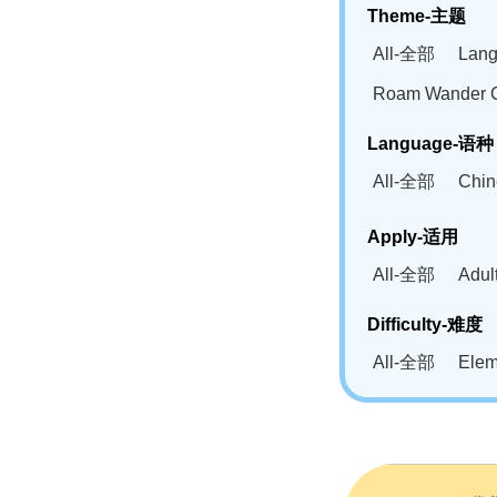
Theme-主题
All-全部
Lan
Roam Wander
Language-语种
All-全部
Chi
German(DE)-
Apply-适用
Bahasa Mela
All-全部
Adu
Swahili(SW
Difficulty-难度
All-全部
Ele