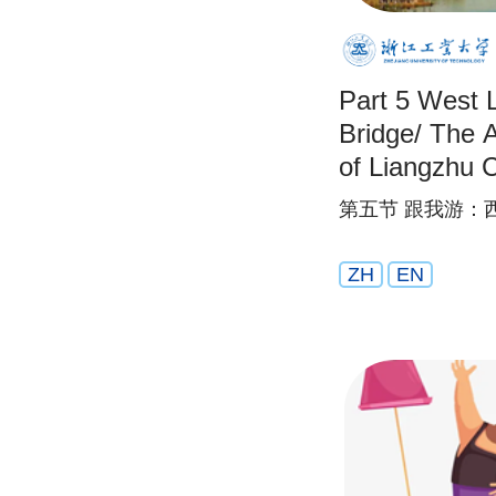
Part 5 West
Bridge/ The 
of Liangzhu C
第五节 跟我游：
ZH
EN