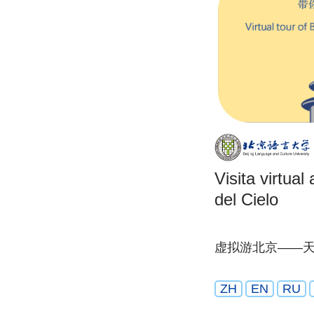
Visita virtua
del Cielo
虚拟游北京——
ZH
EN
RU