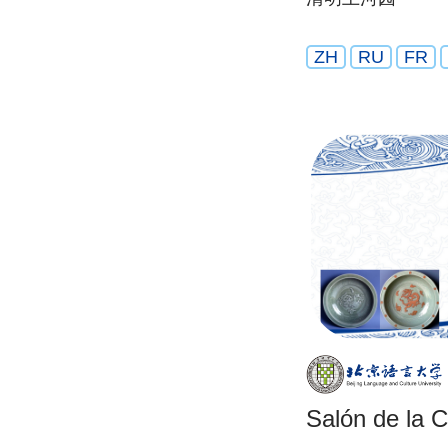
ZH
RU
FR
Salón de la 