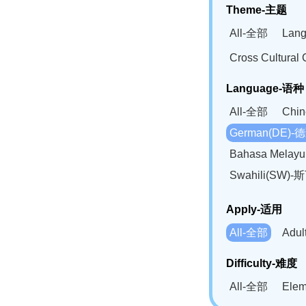
Theme-主题
All-全部
Lan
Cross Cultur
Language-语种
All-全部
Chi
German(DE)-
Bahasa Mela
Swahili(SW
Apply-适用
All-全部
Adu
Difficulty-难度
All-全部
Ele