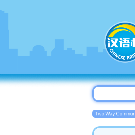
Two Way Commu