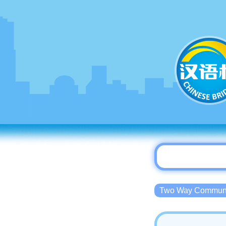
Two Way Commu