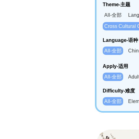
Theme-主题
All-全部
Lan
Cross Cultur
Language-语种
All-全部
Chi
German(DE)-
Apply-适用
Bahasa Mela
All-全部
Adu
Swahili(SW
Difficulty-难度
All-全部
Ele