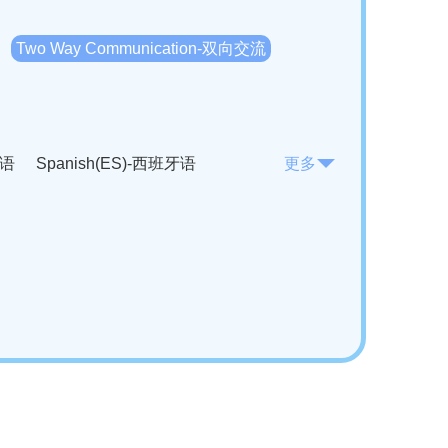
Two Way Communication-双向交流
法语
Spanish(ES)-西班牙语
更多
KO)-韩语
Vietnamese(VI)-越南语
ian(RO)-罗马尼亚语