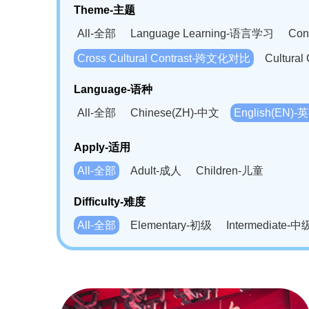
Theme-主题
All-全部
Language Learning-语言学习
Con
Cross Cultural Contrast-跨文化对比
Cultura
Language-语种
All-全部
Chinese(ZH)-中文
English(EN)-
German(DE)-德语
Portuguese(PT)-葡萄牙语
Apply-适用
Bahasa Melayu(MS)-马来语
Laotian(LO)-
All-全部
Adult-成人
Children-儿童
Swahili(SW)-斯瓦西里语
Kampuchea(KH)
Difficulty-难度
All-全部
Elementary-初级
Intermediate-中