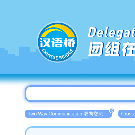
Delegat
团组
X
Two Way Communication-双向交流
Cross