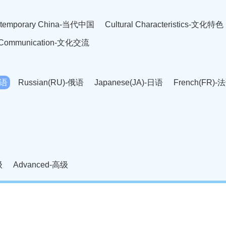
temporary China-当代中国
Cultural Characteristics-文化特色
l Communication-文化交流
英语
Russian(RU)-俄语
Japanese(JA)-日语
French(FR)-
Thai language(TH)-泰语
Arabic(AR)-阿拉伯语
Korean(
老挝语
Czech(CS)-捷克语
Hungarian(HU)-匈牙利语
Roman
-柬埔寨语
Mongolian(MN)-蒙古语
级
Advanced-高级