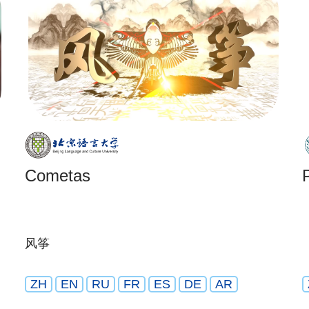
Cometas
风筝
ZH
EN
RU
FR
ES
DE
AR