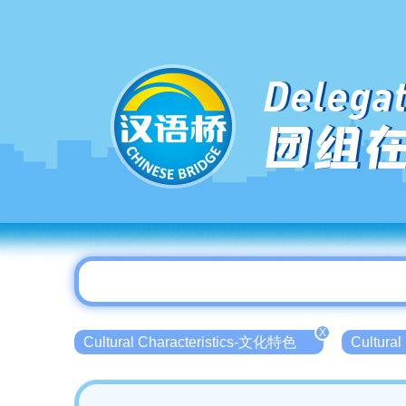
Delegat
团组
X
Cultural Characteristics-文化特色
Cultur