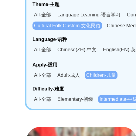
Theme-主题
All-全部
Language Learning-语言学习
Con
Cultural Folk Custom-文化民俗
Chinese Me
Language-语种
All-全部
Chinese(ZH)-中文
English(EN)-
German(DE)-德语
Portuguese(PT)-葡萄牙语
Apply-适用
Bahasa Melayu(MS)-马来语
Laotian(LO)-
All-全部
Adult-成人
Children-儿童
Swahili(SW)-斯瓦西里语
Kampuchea(KH)
Difficulty-难度
All-全部
Elementary-初级
Intermediate-中