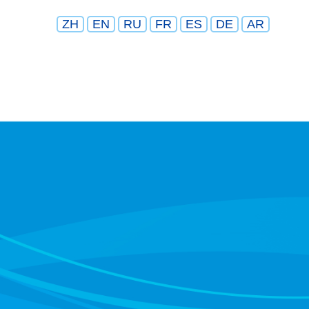
ZH
EN
RU
FR
ES
DE
AR