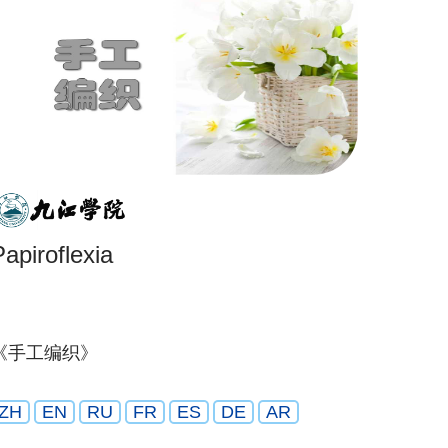
Papiroflexia
《手工编织》
ZH
EN
RU
FR
ES
DE
AR