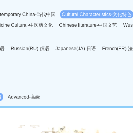
temporary China-当代中国
Cultural Characteristics-文化特色
dicine Cultural-中医药文化
Chinese literature-中国文艺
Wus
英语
Russian(RU)-俄语
Japanese(JA)-日语
French(FR)-
Thai language(TH)-泰语
Arabic(AR)-阿拉伯语
Korean(
老挝语
Czech(CS)-捷克语
Hungarian(HU)-匈牙利语
Roman
-柬埔寨语
Mongolian(MN)-蒙古语
级
Advanced-高级