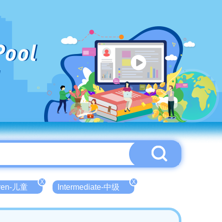
Pool
X
X
dren-儿童
Intermediate-中级