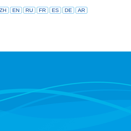
ZH
EN
RU
FR
ES
DE
AR