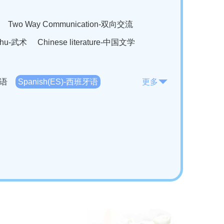
Two Way Communication-双向交流
hu-武术
Chinese literature-中国文学
法语
Spanish(ES)-西班牙语
更多
KO)-韩语
Vietnamese(VI)-越南语
ian(RO)-罗马尼亚语