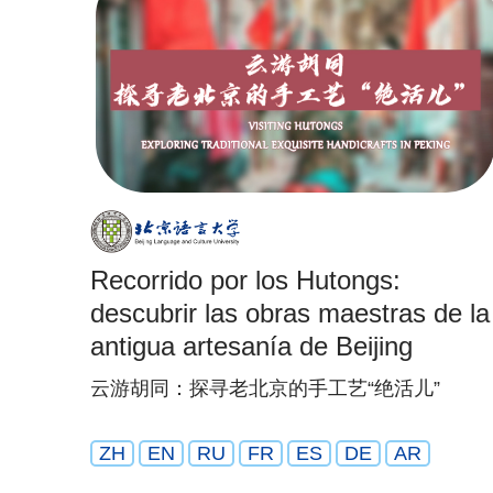
Recorrido por los Hutongs:
descubrir las obras maestras de la
antigua artesanía de Beijing
云游胡同：探寻老北京的手工艺“绝活儿”
ZH
EN
RU
FR
ES
DE
AR