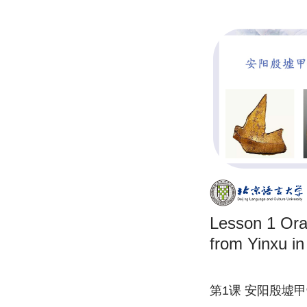
Lesson 1 Oracle Bone Inscriptions
from Yinxu i
第1课 安阳殷墟