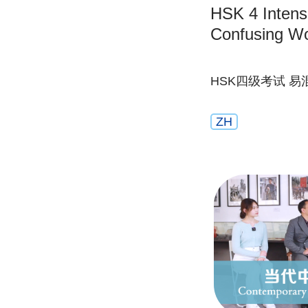
HSK 4 Intensi
Confusing W
HSK四级考试 
ZH