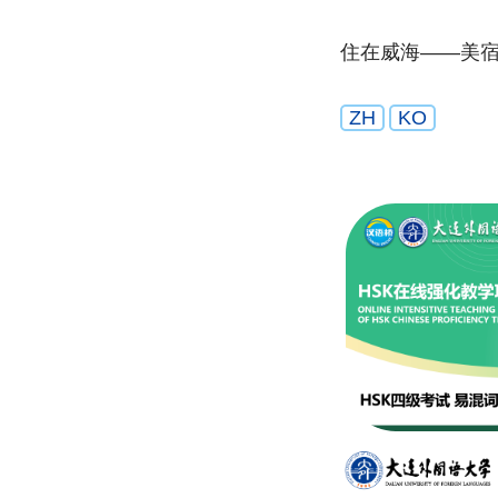
住在威海——美
ZH
KO