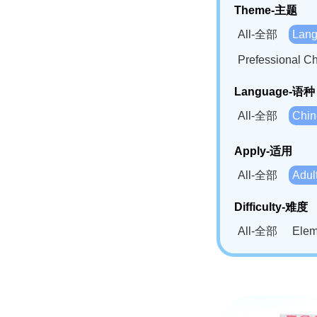
Theme-主题
All-全部
Lan
Prefessional
Language-语种
All-全部
Chi
German(DE)-
Apply-适用
Bahasa Mela
All-全部
Adu
Swahili(SW
Difficulty-难度
All-全部
Ele