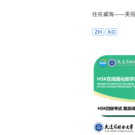
住在威海——美
ZH
KO