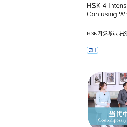
HSK 4 Intensi
Confusing W
HSK四级考试 
ZH