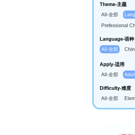
Theme-主题
All-全部
Lan
Prefessional
Language-语种
All-全部
Chi
German(DE)-
Apply-适用
Bahasa Mela
All-全部
Adu
Swahili(SW
Difficulty-难度
All-全部
Ele