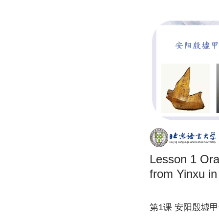
Lesson 1 Oracle Bone Inscriptions
from Yinxu i
第1课 安阳殷墟