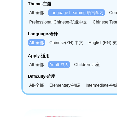
Theme-主题
All-全部
Language Learning-语言学习
Con
Prefessional Chinese-职业中文
Chinese T
Language-语种
All-全部
Chinese(ZH)-中文
English(EN)-
German(DE)-德语
Portuguese(PT)-葡萄牙语
Apply-适用
Bahasa Melayu(MS)-马来语
Laotian(LO)-
All-全部
Adult-成人
Children-儿童
Swahili(SW)-斯瓦西里语
Kampuchea(KH)
Difficulty-难度
All-全部
Elementary-初级
Intermediate-中