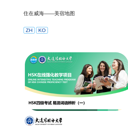
住在威海——美宿地图
ZH
KO