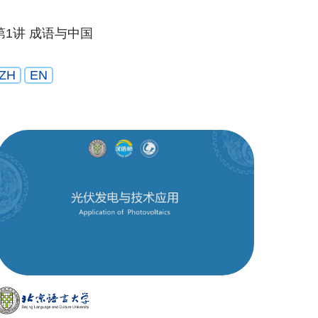
第1讲 成语与中国
ZH
EN