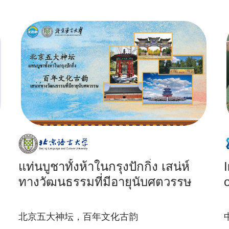
แท่นบูชาทั้งห้าในกรุงปักกิ่ง เสน่ห์
ทางวัฒนธรรมที่มีอายุนับศตวรรษ
北京五大神坛，百年文化古韵