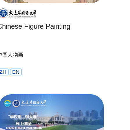
Chinese Figure Painting
中国人物画
ZH
EN