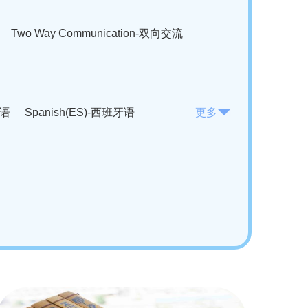
Two Way Communication-双向交流
法语
Spanish(ES)-西班牙语
更多
KO)-韩语
Vietnamese(VI)-越南语
ian(RO)-罗马尼亚语