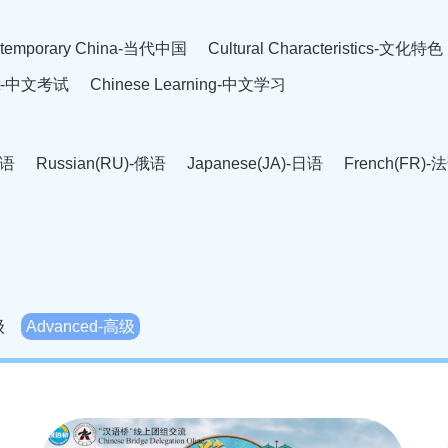
temporary China-当代中国
Cultural Characteristics-文化特色
est-中文考试
Chinese Learning-中文学习
英语
Russian(RU)-俄语
Japanese(JA)-日语
French(FR)-
Thai language(TH)-泰语
Arabic(AR)-阿拉伯语
Korean(
老挝语
Czech(CS)-捷克语
Hungarian(HU)-匈牙利语
Roman
-柬埔寨语
Mongolian(MN)-蒙古语
级
Advanced-高级