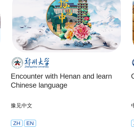
Encounter with Henan and learn
Chinese language
豫见中文
ZH
EN