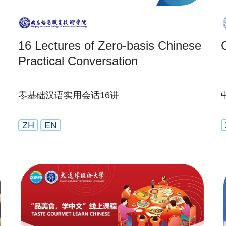
16 Lectures of Zero-basis Chinese
Practical Conversation
零基础汉语实用会话16讲
ZH
EN