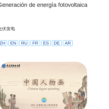
Generación de energía fotovoltaica
光伏发电
ZH
EN
RU
FR
ES
DE
AR