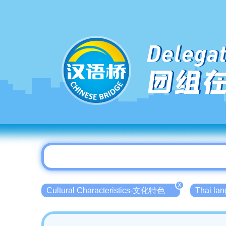
Delegat
团组
X
Cultural Characteristics-文化特色
Thai l