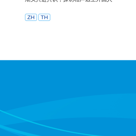
ZH
TH