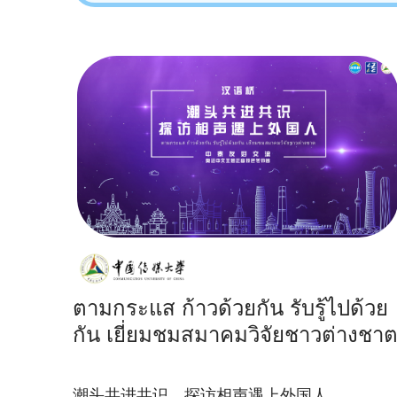
ตามกระแส ก้าวด้วยกัน รับรู้ไปด้วย
กัน เยี่ยมชมสมาคมวิจัยชาวต่างชา
潮头共进共识，探访相声遇上外国人