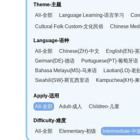
Theme-主题
All-全部
Language Learning-语言学习
Con
Cultural Folk Custom-文化民俗
Chinese Me
Language-语种
All-全部
Chinese(ZH)-中文
English(EN)-
German(DE)-德语
Portuguese(PT)-葡萄牙语
Bahasa Melayu(MS)-马来语
Laotian(LO)-
Swahili(SW)-斯瓦西里语
Kampuchea(KH)
Apply-适用
All-全部
Adult-成人
Children-儿童
Difficulty-难度
All-全部
Elementary-初级
Intermediate-中