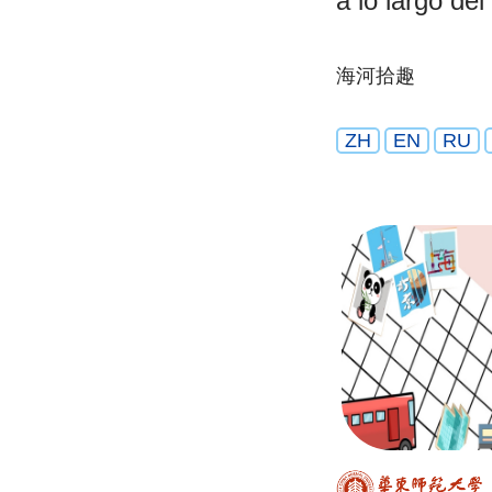
a lo largo del
海河拾趣
ZH
EN
RU