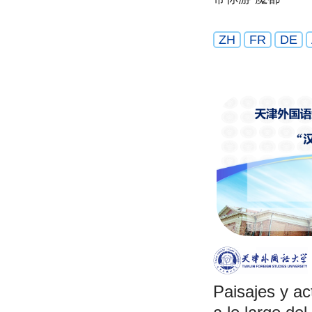
ZH
FR
DE
Paisajes y ac