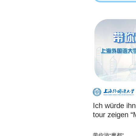
Ich würde ihn
tour zeigen 
带你游“魔都”