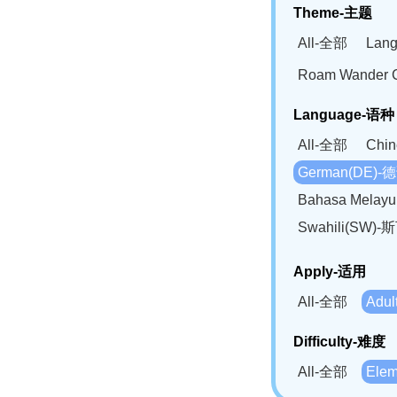
Theme-主题
All-全部
Lan
Roam Wander
Language-语种
All-全部
Chi
German(DE)-
Bahasa Mela
Swahili(SW
Apply-适用
All-全部
Adu
Difficulty-难度
All-全部
Ele