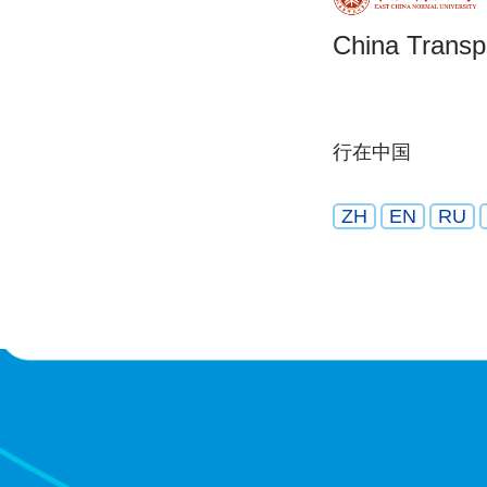
China Transp
行在中国
ZH
EN
RU