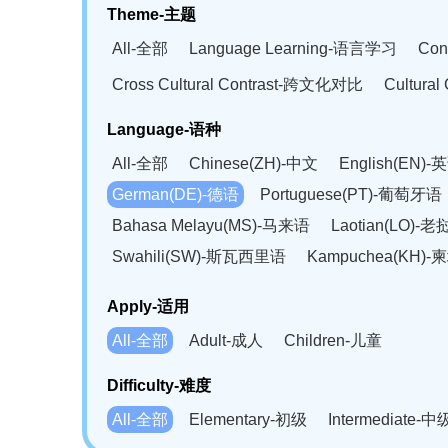
Theme-主题
All-全部
Language Learning-语言学习
Con
Cross Cultural Contrast-跨文化对比
Cultura
Language-语种
All-全部
Chinese(ZH)-中文
English(EN)-
German(DE)-德语
Portuguese(PT)-葡萄牙语
Bahasa Melayu(MS)-马来语
Laotian(LO)-
Swahili(SW)-斯瓦西里语
Kampuchea(KH)
Apply-适用
All-全部
Adult-成人
Children-儿童
Difficulty-难度
All-全部
Elementary-初级
Intermediate-中