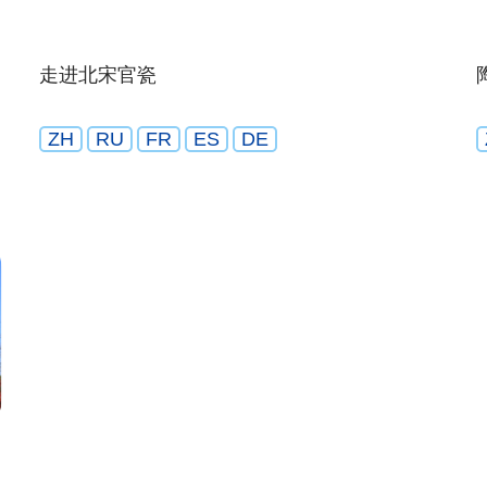
走进北宋官瓷
ZH
RU
FR
ES
DE