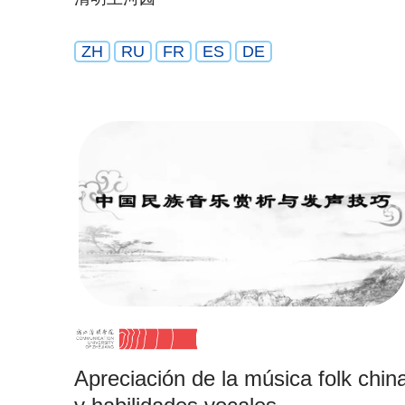
ZH
RU
FR
ES
DE
Apreciación de la música folk chin