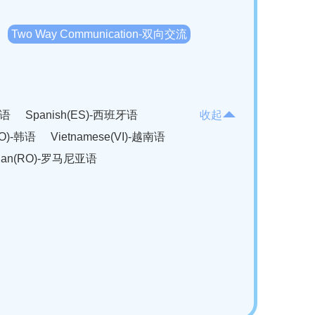
Two Way Communication-双向交流
法语
Spanish(ES)-西班牙语
收起
KO)-韩语
Vietnamese(VI)-越南语
ian(RO)-罗马尼亚语