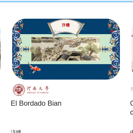
El Bordado Bian
C
汴绣