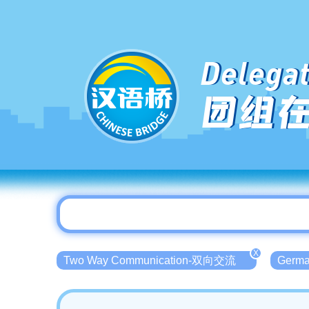
Delegat
团组
X
Two Way Communication-双向交流
Germ