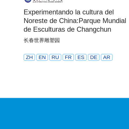
Experimentando la cultura del
Noreste de China:Parque Mundial
de Esculturas de Changchun
长春世界雕塑园
ZH
EN
RU
FR
ES
DE
AR