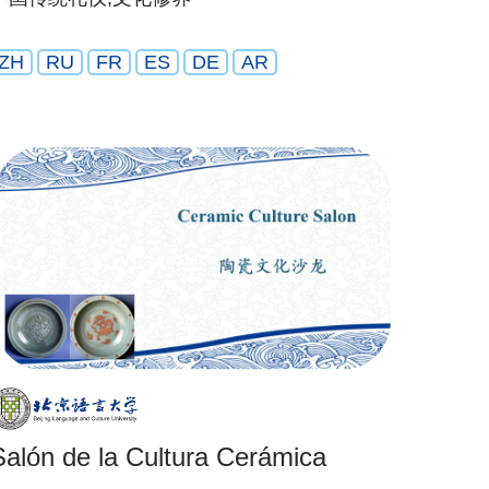
ZH
RU
FR
ES
DE
AR
Salón de la Cultura Cerámica