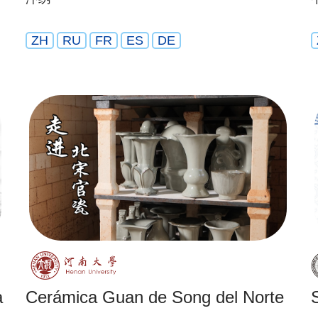
ZH
RU
FR
ES
DE
a
Cerámica Guan de Song del Norte