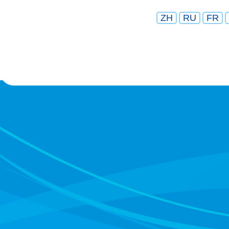
ZH
RU
FR