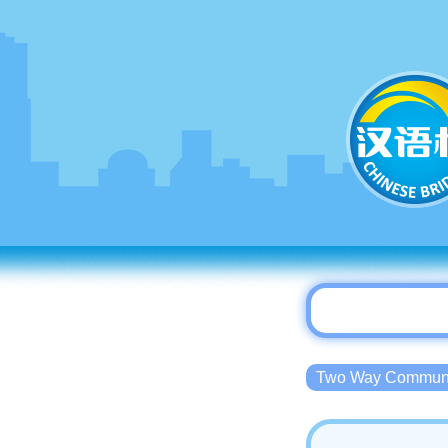
Two Way Commu