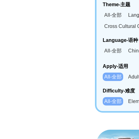
Theme-主题
All-全部
Lan
Cross Cultur
Language-语种
All-全部
Chi
German(DE)-
Apply-适用
Bahasa Mela
All-全部
Adu
Swahili(SW
Difficulty-难度
All-全部
Ele